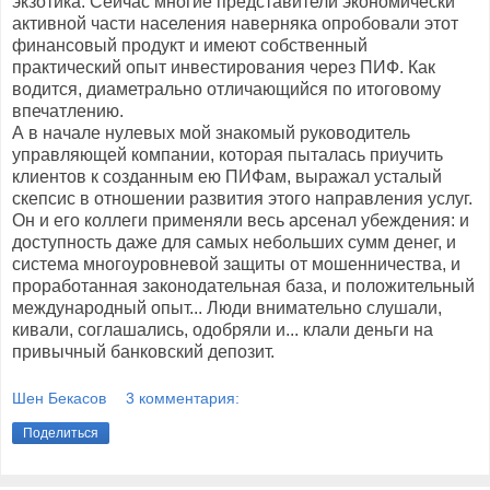
экзотика. Сейчас многие представители экономически
активной части населения наверняка опробовали этот
финансовый продукт и имеют собственный
практический опыт инвестирования через ПИФ. Как
водится, диаметрально отличающийся по итоговому
впечатлению.
А в начале нулевых мой знакомый руководитель
управляющей компании, которая пыталась приучить
клиентов к созданным ею ПИФам, выражал усталый
скепсис в отношении развития этого направления услуг.
Он и его коллеги применяли весь арсенал убеждения: и
доступность даже для самых небольших сумм денег, и
система многоуровневой защиты от мошенничества, и
проработанная законодательная база, и положительный
международный опыт... Люди внимательно слушали,
кивали, соглашались, одобряли и... клали деньги на
привычный банковский депозит.
Шен Бекасов
3 комментария:
Поделиться