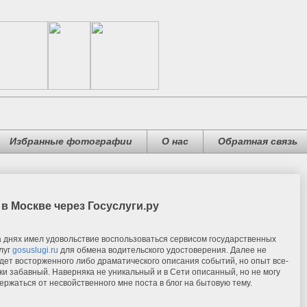
Избранные фотографии
О нас
Обратная связь
в Москве через Госуслуги.ру
 днях имел удовольствие воспользоваться сервисом государственных
луг
gosuslugi.ru
для обмена водительского удостоверения. Далее не
дет восторженного либо драматического описания событий, но опыт все-
ки забавный. Наверняка не уникальный и в Сети описанный, но не могу
ержаться от несвойственного мне поста в блог на бытовую тему.