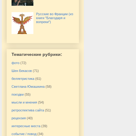
Русские во Франции (из
книги "Благодаря и
вопреки")
Тематические рубрики:
фото
(72)
Шен Бекасов
(71)
беллетристика
(61)
Светлана Юмашкина
(58)
поездки
(55)
мысли и мнения
(54)
ретроспектива сайта
(51)
рецензия
(40)
интересные места
(39)
событие / повод
(34)