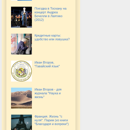
Поездка в Тоскану на
концерт Андреа
Бочелли в Лаятико
(2012)
Кредитные карты:
удобство или ловушка?
Иван Второв,
"Гавайский язык"
Иван Второв - для
журнала "Наука и
жизнь"
Франция. Жизнь "с
нуля". Париж (из книги
"Благодаря и вопреки")