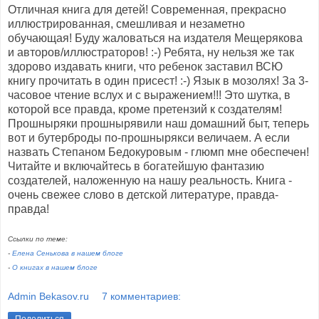
Отличная книга для детей! Современная, прекрасно
иллюстрированная, смешливая и незаметно
обучающая! Буду жаловаться на издателя Мещерякова
и авторов/иллюстраторов! :-) Ребята, ну нельзя же так
здорово издавать книги, что ребенок заставил ВСЮ
книгу прочитать в один присест! :-) Язык в мозолях! За 3-
часовое чтение вслух и с выражением!!! Это шутка, в
которой все правда, кроме претензий к создателям!
Прошныряки прошнырявили наш домашний быт, теперь
вот и бутерброды по-прошнырякси величаем. А если
назвать Степаном Бедокуровым - глюмп мне обеспечен!
Читайте и включайтесь в богатейшую фантазию
создателей, наложенную на нашу реальность. Книга -
очень свежее слово в детской литературе, правда-
правда!
Ссылки по теме:
-
Елена Сенькова в нашем блоге
-
О книгах в нашем блоге
Admin Bekasov.ru
7 комментариев: