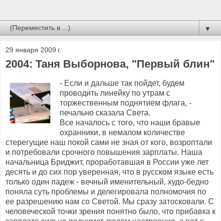
▼
29 января 2009 г.
2004: Таня Выборнова, "Первый блин"
- Если и дальше так пойдет, будем
проводить линейку по утрам с
торжественным поднятием флага, -
печально сказала Света.
Все началось с того, что наши бравые
охранники, в немалом количестве
стерегущие наш покой сами не зная от кого, возроптали
и потребовали срочного повышения зарплаты. Наша
начальница Бриджит, проработавшая в России уже лет
десять и до сих пор уверенная, что в русском языке есть
только один падеж - вечный именительный, худо-бедно
поняла суть проблемы и делегировала полномочия по
ее разрешению нам со Светой. Мы сразу затосковали. С
человеческой точки зрения понятно было, что прибавка к