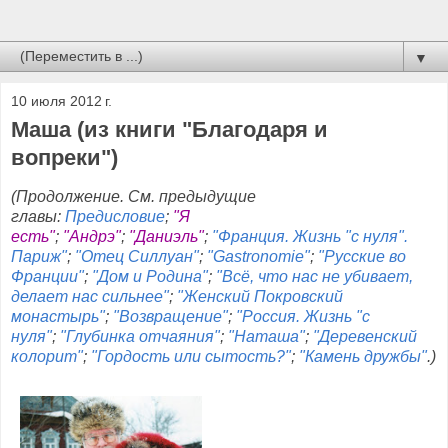
▼
10 июля 2012 г.
Маша (из книги "Благодаря и
вопреки")
(Продолжение. См. предыдущие
главы:
Предисловие
;
"Я
есть"
;
"Андрэ"
;
"Даниэль"
;
"Франция. Жизнь "с нуля".
Париж"
;
"Отец Силлуан"
;
"Gastronomie"
;
"Русские во
Франции"
;
"Дом и Родина"
;
"Всё, что нас не убивает,
делает нас сильнее"
;
"Женский Покровский
монастырь"
;
"Возвращение"
;
"Россия. Жизнь "с
нуля"
;
"Глубинка отчаяния"
;
"Наташа"
;
"Деревенский
колорит"
;
"Гордость или сытость?"
;
"Камень дружбы"
.
)