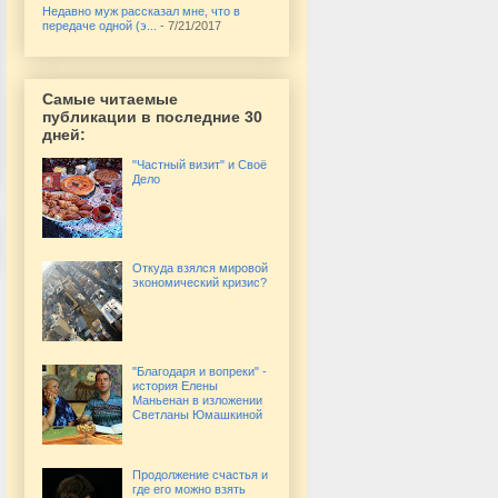
Недавно муж рассказал мне, что в
передаче одной (э...
- 7/21/2017
Самые читаемые
публикации в последние 30
дней:
"Частный визит" и Своё
Дело
Откуда взялся мировой
экономический кризис?
"Благодаря и вопреки" -
история Елены
Маньенан в изложении
Светланы Юмашкиной
Продолжение счастья и
где его можно взять