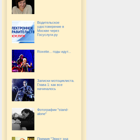
Водительское
удостоверение в
Москве через
Госуслуги.ру
Roxette... годы идут...
Записки мотоциклиста.
Глава 1: как все
начиналось
Фотографии "stand-
alone"
Премия "Эрнст энд