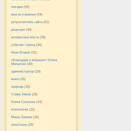
поездки
(55)
мысли и мнения
(54)
ретроспектива сайта
(51)
рецензия
(40)
интересные места
(39)
событие / повод
(34)
Иван Второв
(32)
«Благодаря и вопреки» / Елена
Маньенан
(30)
администратор
(29)
книги
(26)
природа
(26)
Слава Зимин
(25)
Елена Сенькова
(24)
психология
(22)
Маша Зимина
(20)
кино/театр
(20)