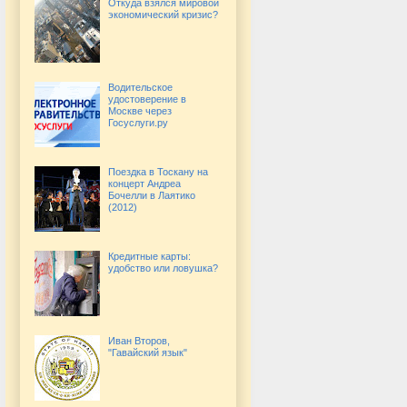
Откуда взялся мировой
экономический кризис?
Водительское
удостоверение в
Москве через
Госуслуги.ру
Поездка в Тоскану на
концерт Андреа
Бочелли в Лаятико
(2012)
Кредитные карты:
удобство или ловушка?
Иван Второв,
"Гавайский язык"