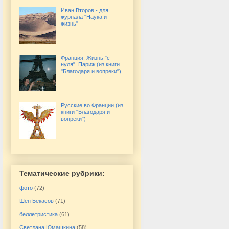
Иван Второв - для
журнала "Наука и
жизнь"
Франция. Жизнь "с
нуля". Париж (из книги
"Благодаря и вопреки")
Русские во Франции (из
книги "Благодаря и
вопреки")
Тематические рубрики:
фото
(72)
Шен Бекасов
(71)
беллетристика
(61)
Светлана Юмашкина
(58)