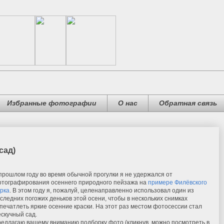
Избранные фотографии
О нас
Обратная связь
сад)
прошлом году во время обычной прогулки я не удержался от
тографирования осеннего природного пейзажа на
примере Филёвского
рка
. В этом году я, пожалуй, целенаправленно использовал один из
следних погожих деньков этой осени, чтобы в нескольких снимках
печатлеть яркие осенние краски. На этот раз местом фотосессии стал
скучный сад.
едлагаю вашему вниманию подборку фото (кликнув, можно посмотреть в