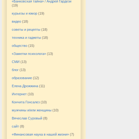
«Банковская тайна» / Андрей Гардези
(19)
курьезы и юмор
(19)
видео
(18)
советы и рецепты
(18)
техника и гаджеты
(18)
общество
(15)
«Заметки психолога»
(13)
СМИ
(13)
блог
(13)
образование
(12)
Елена Дрожжина
(11)
Интернет
(10)
Кончита Гонсалез
(10)
мужчины и/или женщины
(10)
Вячеслав Суровый
(8)
сайт
(8)
«Финансовая наука в нашей жизни»
(7)