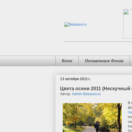
Блог
Оглавление блога
13 октября 2011 г.
Цвета осени 2011 (Нескучный 
Автор:
Admin Bekasov.ru
В 
фо
па
по
за
Не
Пр