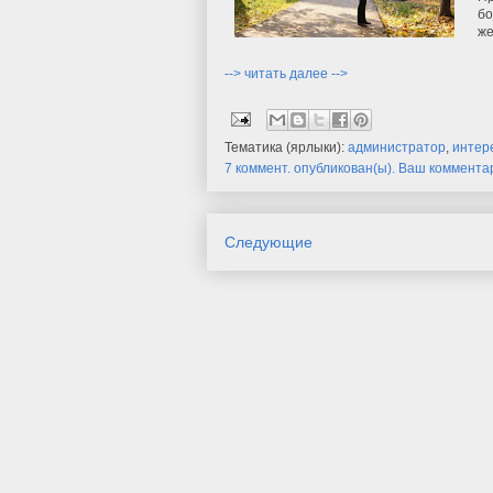
бо
же
--> читать далее -->
Тематика (ярлыки):
администратор
,
интер
7 коммент. опубликован(ы). Ваш коммента
Следующие