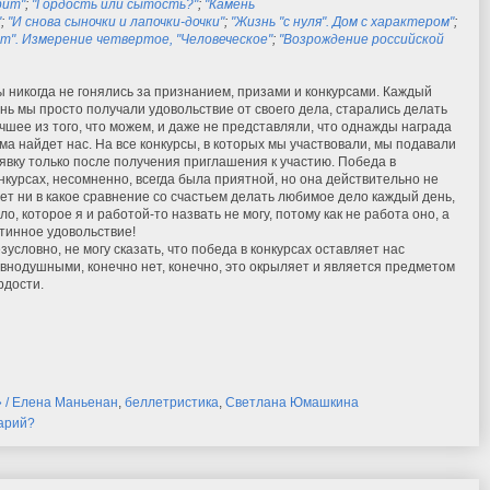
рит"
;
"Гордость или сытость?"
;
"Камень
"
;
"И снова сыночки и лапочки-дочки"
;
"Жизнь "с нуля". Дом с характером"
;
т". Измерение четвертое, "Человеческое"
;
"Возрождение российской
 никогда не гонялись за признанием, призами и конкурсами. Каждый
нь мы просто получали удовольствие от своего дела, старались делать
чшее из того, что можем, и даже не представляли, что однажды награда
ма найдет нас. На все конкурсы, в которых мы участвовали, мы подавали
явку только после получения приглашения к участию. Победа в
нкурсах, несомненно, всегда была приятной, но она действительно не
ет ни в какое сравнение со счастьем делать любимое дело каждый день,
ло, которое я и работой-то назвать не могу, потому как не работа оно, а
тинное удовольствие!
зусловно, не могу сказать, что победа в конкурсах оставляет нас
внодушными, конечно нет, конечно, это окрыляет и является предметом
рдости.
» / Елена Маньенан
,
беллетристика
,
Светлана Юмашкина
тарий?