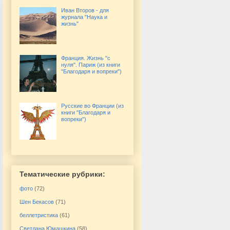
Иван Второв - для
журнала "Наука и
жизнь"
Франция. Жизнь "с
нуля". Париж (из книги
"Благодаря и вопреки")
Русские во Франции (из
книги "Благодаря и
вопреки")
Тематические рубрики:
фото
(72)
Шен Бекасов
(71)
беллетристика
(61)
Светлана Юмашкина
(58)