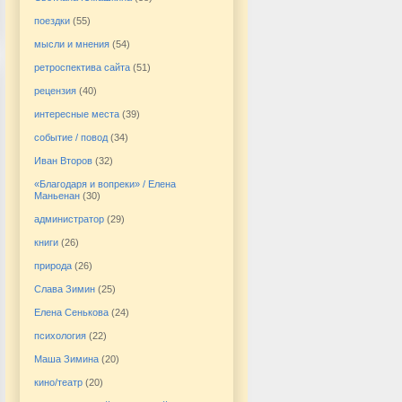
поездки
(55)
мысли и мнения
(54)
ретроспектива сайта
(51)
рецензия
(40)
интересные места
(39)
событие / повод
(34)
Иван Второв
(32)
«Благодаря и вопреки» / Елена
Маньенан
(30)
администратор
(29)
книги
(26)
природа
(26)
Слава Зимин
(25)
Елена Сенькова
(24)
психология
(22)
Маша Зимина
(20)
кино/театр
(20)