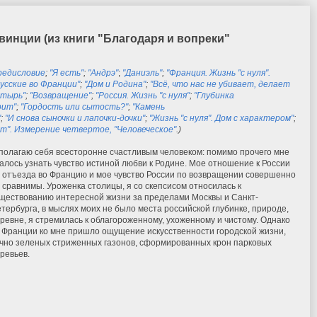
инции (из книги "Благодаря и вопреки"
редисловие
;
"Я есть"
;
"Андрэ"
;
"Даниэль"
;
"Франция. Жизнь "с нуля".
Русские во Франции"
;
"Дом и Родина"
;
"Всё, что нас не убивает, делает
стырь"
;
"Возвращение"
;
"Россия. Жизнь "с нуля"
;
"Глубинка
рит"
;
"Гордость или сытость?"
;
"Камень
"
;
"И снова сыночки и лапочки-дочки"
;
"Жизнь "с нуля". Дом с характером"
;
т". Измерение четвертое, "Человеческое"
.
)
полагаю себя всесторонне счастливым человеком: помимо прочего мне
алось узнать чувство истиной любви к Родине. Мое отношение к России
 отъезда во Францию и мое чувство России по возвращении совершенно
 сравнимы. Уроженка столицы, я со скепсисом относилась к
ществованию интересной жизни за пределами Москвы и Санкт-
тербурга, в мыслях моих не было места российской глубинке, природе,
ревне, я стремилась к облагороженному, ухоженному и чистому. Однако
 Франции ко мне пришло ощущение искусственности городской жизни,
чно зеленых стриженных газонов, сформированных крон парковых
ревьев.