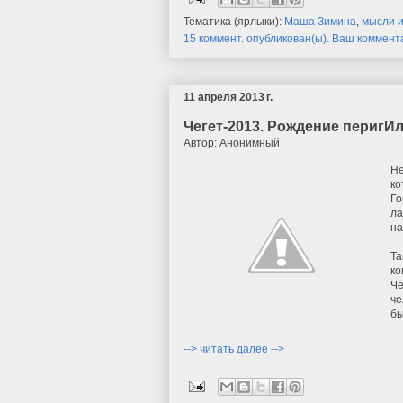
Тематика (ярлыки):
Маша Зимина
,
мысли 
15 коммент. опубликован(ы). Ваш коммен
11 апреля 2013 г.
Чегет-2013. Рождение перигИ
Автор:
Анонимный
Не
ко
Го
ла
на
Та
ко
Че
че
бы
--> читать далее -->