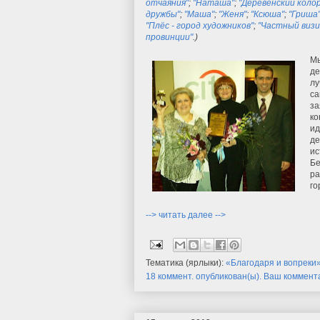
отчаяния"
;
"Наташа"
;
"Деревенский коло
дружбы"
;
"Маша"
;
"Женя"
;
"Ксюша"
;
"Гриша
"Плёс - город художников"
;
"Частный визи
провинции"
.
)
Мы
де
лу
са
за
ко
ид
де
ис
Бе
ра
го
--> читать далее -->
Тематика (ярлыки):
«Благодаря и вопреки
18 коммент. опубликован(ы). Ваш коммен