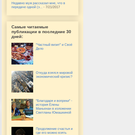
Недавно муж рассказал мне, что в
передаче одной (э...
- 7/21/2017
Самые читаемые
публикации в последние 30
дней:
"Частный визит" и Своё
Дело
Откуда взялся мировой
экономический кризис?
"Благодаря и вопреки" -
история Елены
Маньенан в изложении
Светланы Юмашкиной
Продолжение счастья и
где его можно взять