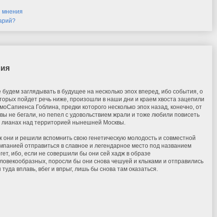
и мнения
тарий?
лия
 будем заглядывать в будущее на несколько эпох вперед, ибо события, о
торых пойдет речь ниже, произошли в наши дни и краем хвоста зацепили
моСапиенса Гоблина, предки которого несколько эпох назад, конечно, от
вы не бегали, но пепел с удовольствием жрали и тоже любили повисеть
 лианах над территорией нынешней Москвы.
к они и решили вспомнить свою генетическую молодость и совместной
мпанией отправиться в славное и легендарное место под названием
гет, ибо, если не совершили бы они сей хадж в образе
ловекообразных, поросли бы они снова чешуей и клыками и отправились
 туда вплавь, вбег и впрыг, лишь бы снова там оказаться.