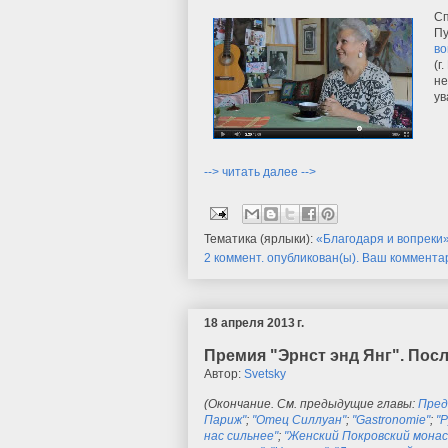
Сп
Пу
во
(г
не
ув
--> читать далее -->
Тематика (ярлыки):
«Благодаря и вопреки
2 коммент. опубликован(ы). Ваш коммента
18 апреля 2013 г.
Премия "Эрнст энд Янг". Посл
Автор:
Svetsky
(Окончание. См. предыдущие главы:
Пред
Париж"
;
"Отец Силлуан"
;
"Gastronomie"
;
"
нас сильнее"
;
"Женский Покровский мона