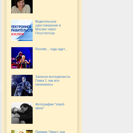
Водительское
удостоверение в
Москве через
Госуслуги.ру
Roxette... годы идут...
Записки мотоциклиста.
Глава 1: как все
начиналось
Фотографии "stand-
alone"
Премия "Эрнст энд