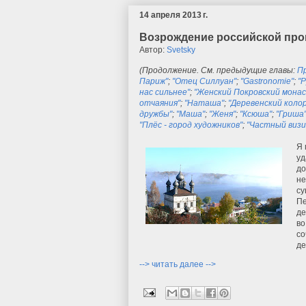
14 апреля 2013 г.
Возрождение российской пров
Автор:
Svetsky
(Продолжение. См. предыдущие главы:
П
Париж"
;
"Отец Силлуан"
;
"Gastronomie"
;
"
нас сильнее"
;
"Женский Покровский мона
отчаяния"
;
"Наташа"
;
"Деревенский коло
дружбы"
;
"Маша"
;
"Женя"
;
"Ксюша"
;
"Гриша
"Плёс - город художников"
;
"Частный визи
Я 
уд
до
не
су
Пе
де
во
со
де
--> читать далее -->