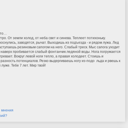
это…
тро. От земли холод, от неба свет и синева. Теплеет потихоньку.
снулись, заводятся, рычат. Выходишь из подъезда - и рядом лужа. Лед
аступаешь резиновым сапогом на него. Слабый треск. Мыс сапога уходит
А наверх пробивается слабый фонтанчик ледяной воды. Нога погружается
стревает. Вокруг левой ноги тепло, а правая холодеет. Стоишь и
азность потенциалов. Резко выдергиваешь ногу из-подо льда и рвешь к
луже. Тебе 7 лет. Мир твой!
и мнения
рий?