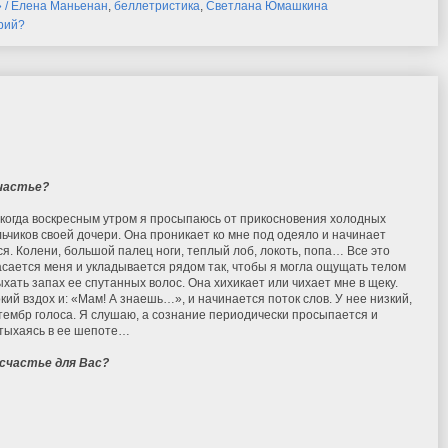
» / Елена Маньенан
,
беллетристика
,
Светлана Юмашкина
рий?
частье?
 когда воскресным утром я просыпаюсь от прикосновения холодных
ьчиков своей дочери. Она проникает ко мне под одеяло и начинает
я. Колени, большой палец ноги, теплый лоб, локоть, попа… Все это
сается меня и укладывается рядом так, чтобы я могла ощущать телом
ыхать запах ее спутанных волос. Она хихикает или чихает мне в щеку.
ий вздох и: «Мам! А знаешь…», и начинается поток слов. У нее низкий,
ембр голоса. Я слушаю, а сознание периодически просыпается и
лтыхаясь в ее шепоте…
счастье для Вас?