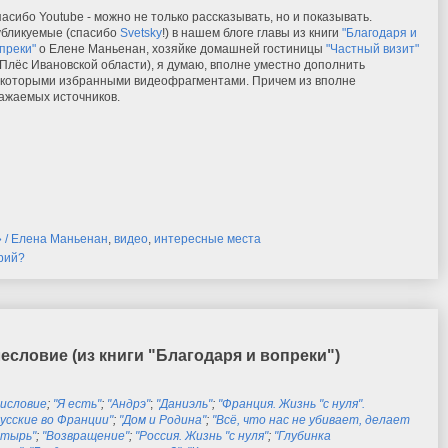
асибо Youtube - можно не только рассказывать, но и показывать.
бликуемые (спасибо
Svetsky
!) в нашем блоге главы из книги
"Благодаря и
преки"
о Елене Маньенан, хозяйке домашней гостиницы
"Частный визит"
. Плёс Ивановской области), я думаю, вполне уместно дополнить
которыми избранными видеофрагментами. Причем из вполне
ажаемых источников.
» / Елена Маньенан
,
видео
,
интересные места
рий?
есловие (из книги "Благодаря и вопреки")
исловие
;
"Я есть"
;
"Андрэ"
;
"Даниэль"
;
"Франция. Жизнь "с нуля".
Русские во Франции"
;
"Дом и Родина"
;
"Всё, что нас не убивает, делает
стырь"
;
"Возвращение"
;
"Россия. Жизнь "с нуля"
;
"Глубинка