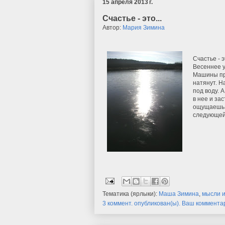
15 апреля 2013 г.
Счастье - это...
Автор:
Мария Зимина
Счастье - 
Весеннее у
Машины про
натянут. Н
под воду. 
в нее и за
ощущаешь р
следующей 
Тематика (ярлыки):
Маша Зимина
,
мысли 
3 коммент. опубликован(ы). Ваш коммента