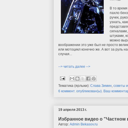
В то время
пахло бенз
ручек, рук
узнать, ка
представля
сигналами,
штуками, к
можно выра
воображении это уже был не просто велик,
или мотоцикл конечно же. А вот за руль н
случая...
--> читать далее -->
Тематика (ярлыки):
Слава Зимин
,
советы 
6 коммент. опубликован(ы). Ваш коммента
19 апреля 2013 г.
Избранное видео о "Частном 
Автор:
Admin Bekasov.ru