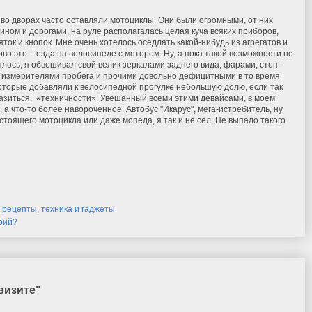
 во дворах часто оставляли мотоциклы. Они были огромными, от них
ином и дорогами, на руле располагалась целая куча всяких приборов,
ояток и кнопок. Мне очень хотелось оседлать какой-нибудь из агрегатов и
ково это – езда на велосипеде с мотором. Ну, а пока такой возможности не
лось, я обвешивал свой велик зеркалами заднего вида, фарами, стоп-
 измерителями пробега и прочими довольно дефицитными в то время
оторые добавляли к велосипедной прогулке небольшую долю, если так
зиться, «техничности». Увешанный всеми этими девайсами, в моем
 а что-то более навороченное. Автобус "Икарус", мега-истребитель, ну
астоящего мотоцикла или даже мопеда, я так и не сел. Не выпало такого
и рецепты
,
техника и гаджеты
рий?
визите"