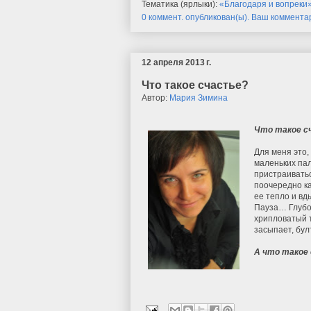
Тематика (ярлыки):
«Благодаря и вопреки
0 коммент. опубликован(ы). Ваш коммента
12 апреля 2013 г.
Что такое счастье?
Автор:
Мария Зимина
Что такое с
Для меня это,
маленьких пал
пристраиватьс
поочередно ка
ее тепло и вд
Пауза… Глубок
хрипловатый т
засыпает, бу
А что такое 