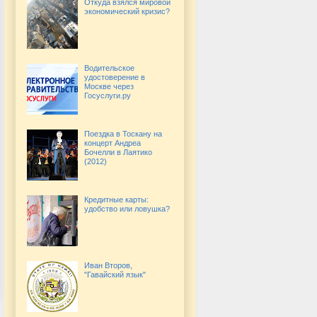
Откуда взялся мировой
экономический кризис?
Водительское
удостоверение в
Москве через
Госуслуги.ру
Поездка в Тоскану на
концерт Андреа
Бочелли в Лаятико
(2012)
Кредитные карты:
удобство или ловушка?
Иван Второв,
"Гавайский язык"