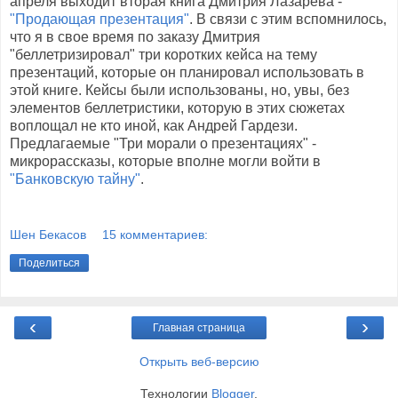
апреля выходит вторая книга Дмитрия Лазарева -
"Продающая презентация"
. В связи с этим вспомнилось,
что я в свое время по заказу Дмитрия
"беллетризировал" три коротких кейса на тему
презентаций, которые он планировал использовать в
этой книге. Кейсы были использованы, но, увы, без
элементов беллетристики, которую в этих сюжетах
воплощал не кто иной, как Андрей Гардези.
Предлагаемые "Три морали о презентациях" -
микрорассказы, которые вполне могли войти в
"Банковскую тайну"
.
Шен Бекасов
15 комментариев:
Поделиться
‹
›
Главная страница
Открыть веб-версию
Технологии
Blogger
.