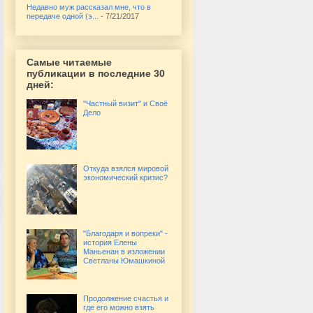
Недавно муж рассказал мне, что в
передаче одной (э...
- 7/21/2017
Самые читаемые
публикации в последние 30
дней:
"Частный визит" и Своё
Дело
Откуда взялся мировой
экономический кризис?
"Благодаря и вопреки" -
история Елены
Маньенан в изложении
Светланы Юмашкиной
Продолжение счастья и
где его можно взять