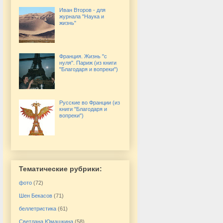
Иван Второв - для
журнала "Наука и
жизнь"
Франция. Жизнь "с
нуля". Париж (из книги
"Благодаря и вопреки")
Русские во Франции (из
книги "Благодаря и
вопреки")
Тематические рубрики:
фото
(72)
Шен Бекасов
(71)
беллетристика
(61)
Светлана Юмашкина
(58)