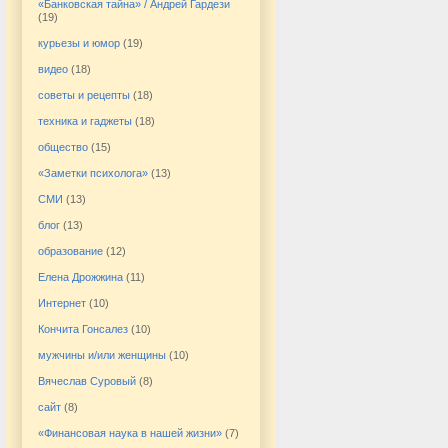
«Банковская тайна» / Андрей Гардези
(19)
курьезы и юмор
(19)
видео
(18)
советы и рецепты
(18)
техника и гаджеты
(18)
общество
(15)
«Заметки психолога»
(13)
СМИ
(13)
блог
(13)
образование
(12)
Елена Дрожжина
(11)
Интернет
(10)
Кончита Гонсалез
(10)
мужчины и/или женщины
(10)
Вячеслав Суровый
(8)
сайт
(8)
«Финансовая наука в нашей жизни»
(7)