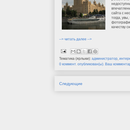
недоступны
впечатлени
сайта с не
тогда, увы
фотографи
качеству сн
--> читать далее -->
Тематика (ярлыки):
администратор
,
интер
0 коммент. опубликован(ы). Ваш коммента
Следующие