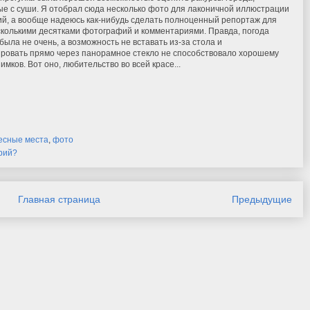
е с суши. Я отобрал сюда несколько фото для лаконичной иллюстрации
й, а вообще надеюсь как-нибудь сделать полноценный репортаж для
сколькими десятками фотографий и комментариями. Правда, погода
, была не очень, а возможность не вставать из-за стола и
ровать прямо через панорамное стекло не способствовало хорошему
имков. Вот оно, любительство во всей красе...
есные места
,
фото
рий?
Главная страница
Предыдущие