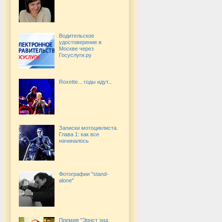
Водительское
удостоверение в
Москве через
Госуслуги.ру
Roxette... годы идут...
Записки мотоциклиста.
Глава 1: как все
начиналось
Фотографии "stand-
alone"
Премия "Эрнст энд