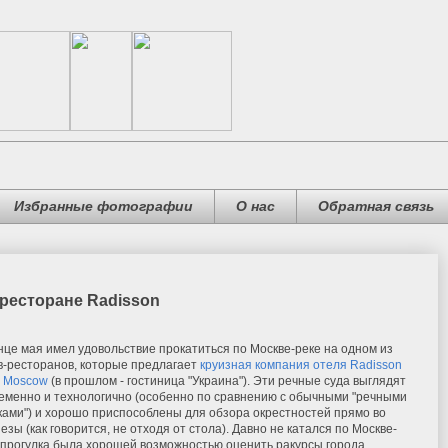
Избранные фотографии
О нас
Обратная связь
-ресторане Radisson
онце мая имел удовольствие прокатиться по Москве-реке на одном из
в-ресторанов, которые предлагает
круизная компания отеля Radisson
l Moscow
(в прошлом - гостиница "Украина"). Эти речные суда выглядят
еменно и технологично (особенно по сравнению с обычными "речными
ами") и хорошо приспособлены для обзора окрестностей прямо во
езы (как говорится, не отходя от стола). Давно не катался по Москве-
а прогулка была хорошей возможностью оценить ракурсы города,