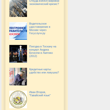
Откуда взялся мировой
экономический кризис?
Водительское
удостоверение в
Москве через
Госуслуги.ру
Поездка в Тоскану на
концерт Андреа
Бочелли в Лаятико
(2012)
Кредитные карты:
удобство или ловушка?
Иван Второв,
"Гавайский язык"