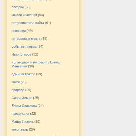
поездки
(55)
мысли и мнения
(54)
ретроспектива сайта
(51)
рецензия
(40)
интересные места
(39)
событие / повод
(34)
Иван Второв
(32)
«Благодаря и вопреки» / Елена
Маньенан
(30)
администратор
(29)
книги
(26)
природа
(26)
Слава Зимин
(25)
Елена Сенькова
(24)
психология
(22)
Маша Зимина
(20)
кино/театр
(20)