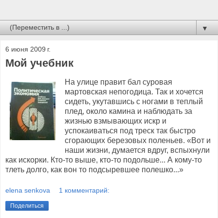
▼
6 июня 2009 г.
Мой учебник
На улице правит бал суровая
мартовская непогодица. Так и хочется
сидеть, укутавшись с ногами в теплый
плед, около камина и наблюдать за
жизнью взмывающих искр и
успокаиваться под треск так быстро
сгорающих березовых поленьев. «Вот и
наши жизни, думается вдруг, вспыхнули
как искорки. Кто-то выше, кто-то подольше... А кому-то
тлеть долго, как вон то подсыревшее полешко...»
elena senkova
1 комментарий:
Поделиться