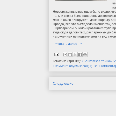
чт
на
Невооруженным взглядом было видно, что
полы и стены были надраены до зеркальн
можно было обнаружить даже парочку банко
Правда, все это выглядело именно так, е
ширпотребом, эшелонированных групп при
туда-сюда деловитых, распаренных до ба
нагруженных не подъемными на вид тюкам
--> читать далее -->
Тематика (ярлыки):
«Банковская тайна» / 
1 коммент. опубликован(ы). Ваш коммента
Следующие