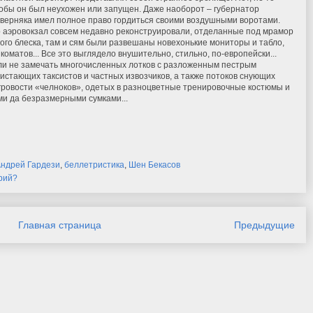
обы он был неухожен или запущен. Даже наоборот – губернатор
верняка имел полное право гордиться своими воздушными воротами.
 аэровокзал совсем недавно реконструировали, отделанные под мрамор
ого блеска, там и сям были развешаны новехонькие мониторы и табло,
матов... Все это выглядело внушительно, стильно, по-европейски...
сли не замечать многочисленных лотков с разложенным пестрым
стающих таксистов и частных извозчиков, а также потоков снующих
гровости «челноков», одетых в разноцветные тренировочные костюмы и
и да безразмерными сумками...
Андрей Гардези
,
беллетристика
,
Шен Бекасов
рий?
Главная страница
Предыдущие