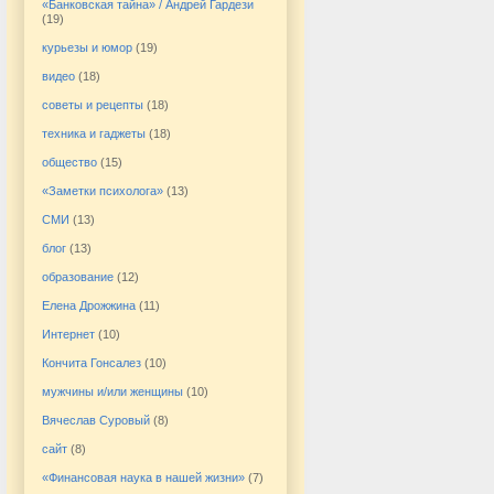
«Банковская тайна» / Андрей Гардези
(19)
курьезы и юмор
(19)
видео
(18)
советы и рецепты
(18)
техника и гаджеты
(18)
общество
(15)
«Заметки психолога»
(13)
СМИ
(13)
блог
(13)
образование
(12)
Елена Дрожжина
(11)
Интернет
(10)
Кончита Гонсалез
(10)
мужчины и/или женщины
(10)
Вячеслав Суровый
(8)
сайт
(8)
«Финансовая наука в нашей жизни»
(7)