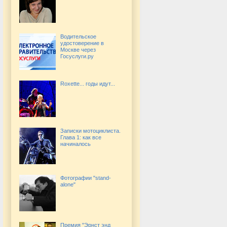
Водительское
удостоверение в
Москве через
Госуслуги.ру
Roxette... годы идут...
Записки мотоциклиста.
Глава 1: как все
начиналось
Фотографии "stand-
alone"
Премия "Эрнст энд