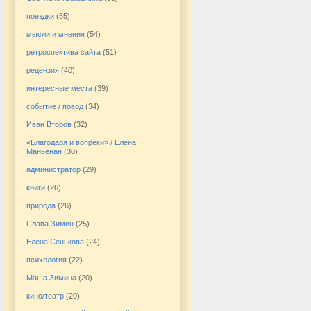
поездки
(55)
мысли и мнения
(54)
ретроспектива сайта
(51)
рецензия
(40)
интересные места
(39)
событие / повод
(34)
Иван Второв
(32)
«Благодаря и вопреки» / Елена
Маньенан
(30)
администратор
(29)
книги
(26)
природа
(26)
Слава Зимин
(25)
Елена Сенькова
(24)
психология
(22)
Маша Зимина
(20)
кино/театр
(20)