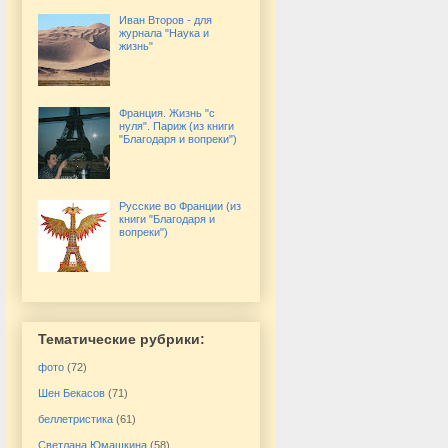
Иван Второв - для
журнала "Наука и
жизнь"
Франция. Жизнь "с
нуля". Париж (из книги
"Благодаря и вопреки")
Русские во Франции (из
книги "Благодаря и
вопреки")
Тематические рубрики:
фото
(72)
Шен Бекасов
(71)
беллетристика
(61)
Светлана Юмашкина
(58)