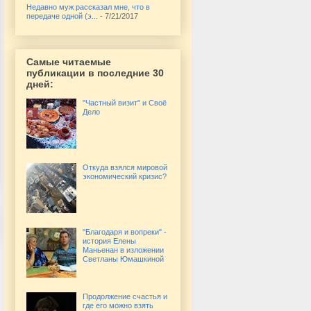
Недавно муж рассказал мне, что в
передаче одной (э...
- 7/21/2017
Самые читаемые
публикации в последние 30
дней:
"Частный визит" и Своё
Дело
Откуда взялся мировой
экономический кризис?
"Благодаря и вопреки" -
история Елены
Маньенан в изложении
Светланы Юмашкиной
Продолжение счастья и
где его можно взять