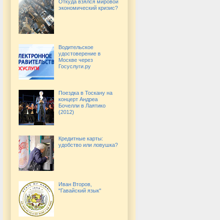
Откуда взялся мировой
экономический кризис?
Водительское
удостоверение в
Москве через
Госуслуги.ру
Поездка в Тоскану на
концерт Андреа
Бочелли в Лаятико
(2012)
Кредитные карты:
удобство или ловушка?
Иван Второв,
"Гавайский язык"