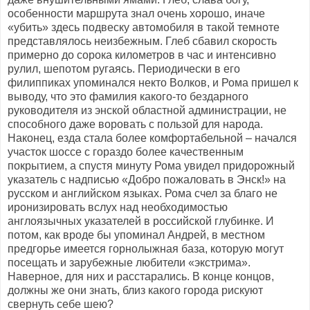
особенности маршрута знал очень хорошо, иначе
«убить» здесь подвеску автомобиля в такой темноте
представлялось неизбежным. Глеб сбавил скорость
примерно до сорока километров в час и интенсивно
рулил, шепотом ругаясь. Периодически в его
филиппиках упоминался некто Волков, и Рома пришел к
выводу, что это фамилия какого-то бездарного
руководителя из энской областной администрации, не
способного даже воровать с пользой для народа.
Наконец, езда стала более комфортабельной – начался
участок шоссе с гораздо более качественным
покрытием, а спустя минуту Рома увидел придорожный
указатель с надписью «Добро пожаловать в Энск!» на
русском и английском языках. Рома счел за благо не
иронизировать вслух над необходимостью
англоязычных указателей в российской глубинке. И
потом, как вроде бы упоминал Андрей, в местном
предгорье имеется горнолыжная база, которую могут
посещать и зарубежные любители «экстрима».
Наверное, для них и расстарались. В конце концов,
должны же они знать, близ какого города рискуют
свернуть себе шею?