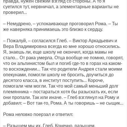
правда, нужен свежий взгляд со стороны. А то я
суетился тут, нервничал, а элементарные варианты не
проверил...
– Немудрено, – успокаивающе проговорил Рома. – Ты
же наверняка принимаешь это близко к сердцу.
– Пожалуй, – согласился Глеб. – Виктор Аркадьевич и
Вера Владимировна всегда ко мне хорошо относились.
Я, знаешь ли, еще школу не окончил, когда мамы не
стало... От рака умерла. Отца вообще не помню, говорят,
что он альпинистом был и погиб где-то в горах на каком-
то восхождении... Так что родители Андрея стали моими
опекунами, помогли школу не бросить, доучиться до
десятого класса, в институт поступить... Короче,
помогали чем могли. Так что мой самый меньший долг
племянника – постараться хотя бы разыскать их, если
они пропали. Так или иначе. – Глеб взглянул на Рому и
добавил: – Вот так-то, Рома. А ты говоришь – не сыщик...
Рома неловко поерзал и ответил:
– Разыщем мы их, Глеб. Конечно, разыщем.