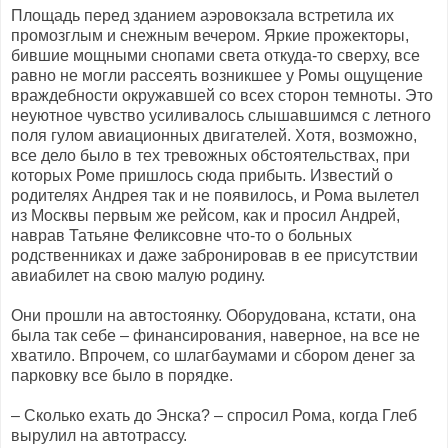
Площадь перед зданием аэровокзала встретила их
промозглым и снежным вечером. Яркие прожекторы,
бившие мощными снопами света откуда-то сверху, все
равно не могли рассеять возникшее у Ромы ощущение
враждебности окружавшей со всех сторон темноты. Это
неуютное чувство усиливалось слышавшимся с летного
поля гулом авиационных двигателей. Хотя, возможно,
все дело было в тех тревожных обстоятельствах, при
которых Роме пришлось сюда прибыть. Известий о
родителях Андрея так и не появилось, и Рома вылетел
из Москвы первым же рейсом, как и просил Андрей,
наврав Татьяне Феликсовне что-то о больных
родственниках и даже забронировав в ее присутствии
авиабилет на свою малую родину.
Они прошли на автостоянку. Оборудована, кстати, она
была так себе – финансирования, наверное, на все не
хватило. Впрочем, со шлагбаумами и сбором денег за
парковку все было в порядке.
– Сколько ехать до Энска? – спросил Рома, когда Глеб
вырулил на автотрассу.