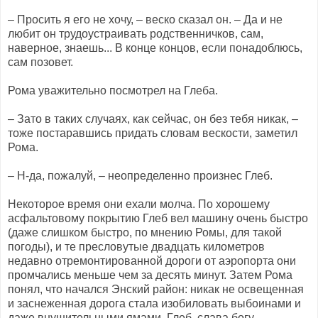
– Просить я его не хочу, – веско сказал он. – Да и не
любит он трудоустраивать родственничков, сам,
наверное, знаешь... В конце концов, если понадоблюсь,
сам позовет.
Рома уважительно посмотрел на Глеба.
– Зато в таких случаях, как сейчас, он без тебя никак, –
тоже постаравшись придать словам вескости, заметил
Рома.
– Н-да, пожалуй, – неопределенно произнес Глеб.
Некоторое время они ехали молча. По хорошему
асфальтовому покрытию Глеб вел машину очень быстро
(даже слишком быстро, по мнению Ромы, для такой
погоды), и те пресловутые двадцать километров
недавно отремонтированной дороги от аэропорта они
промчались меньше чем за десять минут. Затем Рома
понял, что начался Энский район: никак не освещенная
и заснеженная дорога стала изобиловать выбоинами и
даже внушительными ямами. Глеб, слава богу,