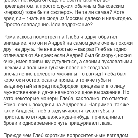
президентом, а просто служил обычным банковским
клерком) тоже была «эсперо». Не та ли самая? Хотя
вряд ли – гнать ее сюда из Москвы далеко и невыгодно.
Просто совпадение. Или подражание?
Рома искоса посмотрел на Глеба и вдруг обратил
внимание, что он и Андрей на самом деле очень похожи
друг на друга. Не внешностью – как раз Глеб выгодно
отличался от Андрея: если Андрей был близорук, носил
очки, имел привычку сутулиться, а своими пухловатыми
щеками и полными губами вовсе не создавал
впечатление волевого мужчины, то взгляд Глеба был
короток и остер, осанка пряма, а тонкие губы и
выдвинутый вперед подбородок придавали его лицу
мужественное и даже немного хищное выражение. Но
зато некоторые манеры Глеба, как только что отметил
Рома, очень походили на Андреевы. Например, так же,
как и Андрей, Глеб в задумчивости кусал губы; а
пристально вглядываясь куда-нибудь, приподнимал
брови и одновременно чуть прищуривал глаза.
Прежде чем Глеб коротким вопросительным взглядом