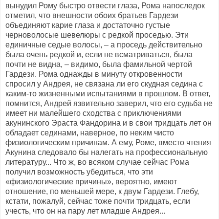
вынудил Рому быстро отвести глаза, Рома напоследок
отметил, что внешности обоих братьев Гардези
объединяют карие глаза и достаточно густые
черноволосые шевелюры с редкой проседью. Эти
единичные седые волосы, – а проседь действительно
была очень редкой и, если не всматриваться, была
почти не видна, – видимо, была фамильной чертой
Гардези. Рома однажды в минуту откровенности
спросил у Андрея, не связана ли его скудная седина с
каким-то жизненными испытаниями в прошлом. В ответ,
помнится, Андрей язвительно заверил, что его судьба не
имеет ни малейшего сходства с приключениями
акунинского Эраста Фандорина и в свои тридцать лет он
обладает сединами, наверное, по неким чисто
физиологическим причинам. А ему, Роме, вместо чтения
Акунина следовало бы налегать на профессиональную
литературу... Что ж, во всяком случае сейчас Рома
получил возможность убедиться, что эти
«физиологические причины», вероятно, имеют
отношение, по меньшей мере, к двум Гардези. Глебу,
кстати, пожалуй, сейчас тоже почти тридцать, если
учесть, что он на пару лет младше Андрея...