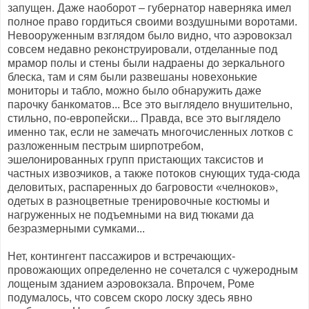
запущен. Даже наоборот – губернатор наверняка имел
полное право гордиться своими воздушными воротами.
Невооруженным взглядом было видно, что аэровокзал
совсем недавно реконструировали, отделанные под
мрамор полы и стены были надраены до зеркального
блеска, там и сям были развешаны новехонькие
мониторы и табло, можно было обнаружить даже
парочку банкоматов... Все это выглядело внушительно,
стильно, по-европейски... Правда, все это выглядело
именно так, если не замечать многочисленных лотков с
разложенным пестрым ширпотребом,
эшелонированных групп пристающих таксистов и
частных извозчиков, а также потоков снующих туда-сюда
деловитых, распаренных до багровости «челноков»,
одетых в разноцветные тренировочные костюмы и
нагруженных не подъемными на вид тюками да
безразмерными сумками...
Нет, контингент пассажиров и встречающих-
провожающих определенно не сочетался с чужеродным
лощеным зданием аэровокзала. Впрочем, Роме
подумалось, что совсем скоро лоску здесь явно