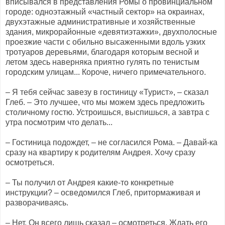
вписывался в представления Ромы о провинциальном
городе: одноэтажный «частный сектор» на окраинах,
двухэтажные административные и хозяйственные
здания, микрорайонные «девятиэтажки», двухполосные
проезжие части с обильно высаженными вдоль узких
тротуаров деревьями, благодаря которым весной и
летом здесь наверняка приятно гулять по тенистым
городским улицам... Короче, ничего примечательного.
– Я тебя сейчас завезу в гостиницу «Турист», – сказал
Глеб. – Это лучшее, что мы можем здесь предложить
столичному гостю. Устроишься, выспишься, а завтра с
утра посмотрим что делать...
– Гостиница подождет, – не согласился Рома. – Давай-ка
сразу на квартиру к родителям Андрея. Хочу сразу
осмотреться.
– Ты получил от Андрея какие-то конкретные
инструкции? – осведомился Глеб, притормаживая и
разворачиваясь.
– Нет. Он всего лишь сказал – осмотреться. Ждать его