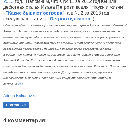
2013
год. (Напомним, что в № 11 за 2012 год вышла
дебютная статья Ивана Петровича для "Науки и жизни"
-
"Какие бывают острова"
, а в № 2 за 2013 год
следующая статья -
"Остров вулканов"
).
«От крупнейших пустынь афро-азиатской группы перенесёмся в пустыни Северной
Америки. Они простираются в западной части материка с севера на юг на две
тысячи километров. Мне посчастливилось проехать по всем североамериканским
пустыням, оценить небывалую силу проходивших там геологических процессов и
насладиться первозданной природой, которую сумел сохранить человек.
В умеренном климате лежит самая северная и крупнейшая в Америке пустыня
Большой Бассейн. Так называют обширное пустынное нагорье со множеством
котловин — беccточных бассейнов, а также соседнее плато Колорадо. Зимой там
выпадает снег, а лето жаркое и сухое. Дух пустыни полнее ощущается в
многочисленных долинах, заполненных мощными отложениями камней и
песков...»
>>>
Admin Bekasov.ru
Поделиться
4 комментария: