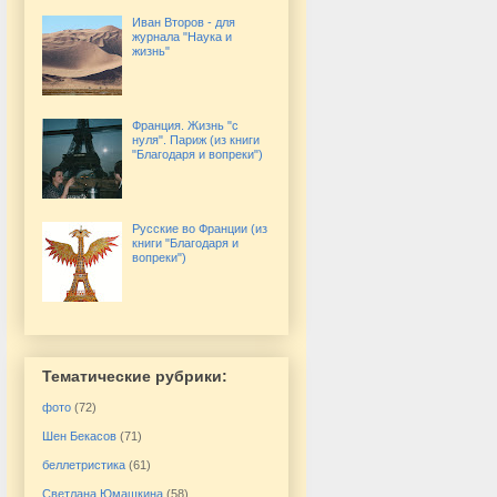
Иван Второв - для
журнала "Наука и
жизнь"
Франция. Жизнь "с
нуля". Париж (из книги
"Благодаря и вопреки")
Русские во Франции (из
книги "Благодаря и
вопреки")
Тематические рубрики:
фото
(72)
Шен Бекасов
(71)
беллетристика
(61)
Светлана Юмашкина
(58)