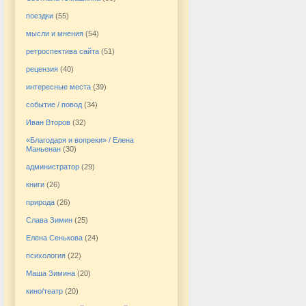
поездки
(55)
мысли и мнения
(54)
ретроспектива сайта
(51)
рецензия
(40)
интересные места
(39)
событие / повод
(34)
Иван Второв
(32)
«Благодаря и вопреки» / Елена
Маньенан
(30)
администратор
(29)
книги
(26)
природа
(26)
Слава Зимин
(25)
Елена Сенькова
(24)
психология
(22)
Маша Зимина
(20)
кино/театр
(20)