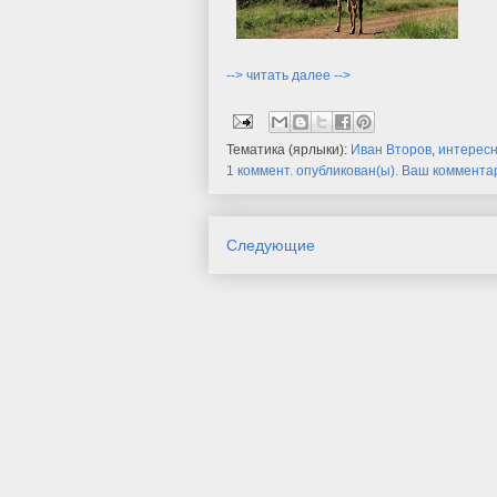
--> читать далее -->
Тематика (ярлыки):
Иван Второв
,
интерес
1 коммент. опубликован(ы). Ваш коммента
Следующие