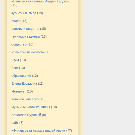
«Банковская тайна» / Андрей Гардези
(19)
курьезы и юмор
(19)
видео
(18)
советы и рецепты
(18)
техника и гаджеты
(18)
общество
(15)
«Заметки психолога»
(13)
СМИ
(13)
блог
(13)
образование
(12)
Елена Дрожжина
(11)
Интернет
(10)
Кончита Гонсалез
(10)
мужчины и/или женщины
(10)
Вячеслав Суровый
(8)
сайт
(8)
«Финансовая наука в нашей жизни»
(7)