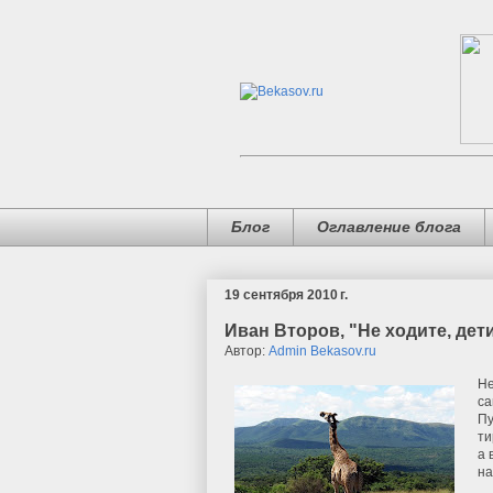
Блог
Оглавление блога
19 сентября 2010 г.
Иван Второв, "Не ходите, дети
Автор:
Admin Bekasov.ru
Не
са
Пу
ти
а 
на