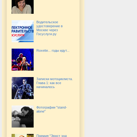
Водительское
удостоверение в
Москве через
Госуслуги.ру
Roxette... годы идут...
Записки мотоциклиста.
Глава 1: как все
начиналось
Фотографии "stand-
alone"
Премия "Эрнст энд