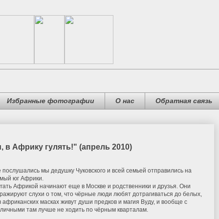
Избранные фотографии
О нас
Обратная связь
, в Африку гулять!" (апрель 2010)
 послушались мы дедушку Чуковского и всей семьей отправились на
мый юг Африки.
гать Африкой начинают еще в Москве и родственники и друзья. Они
ражируют слухи о том, что чёрные люди любят дотрагиваться до белых,
в африканских масках живут души предков и магия Вуду, и вообще с
личными там лучше не ходить по чёрным кварталам.