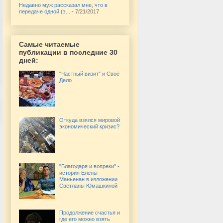
Недавно муж рассказал мне, что в
передаче одной (э...
- 7/21/2017
Самые читаемые
публикации в последние 30
дней:
"Частный визит" и Своё
Дело
Откуда взялся мировой
экономический кризис?
"Благодаря и вопреки" -
история Елены
Маньенан в изложении
Светланы Юмашкиной
Продолжение счастья и
где его можно взять