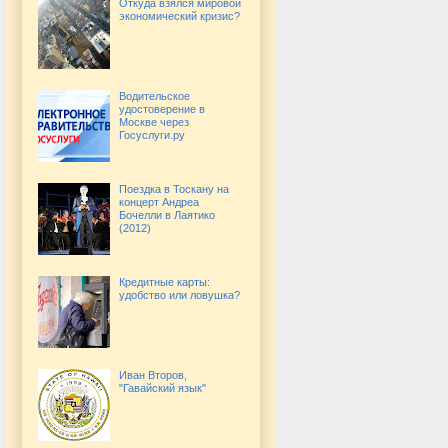
Откуда взялся мировой
экономический кризис?
Водительское
удостоверение в
Москве через
Госуслуги.ру
Поездка в Тоскану на
концерт Андреа
Бочелли в Лаятико
(2012)
Кредитные карты:
удобство или ловушка?
Иван Второв,
"Гавайский язык"