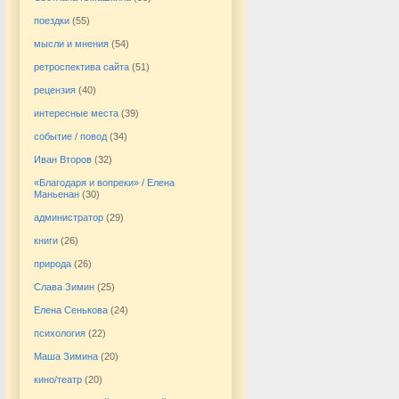
поездки
(55)
мысли и мнения
(54)
ретроспектива сайта
(51)
рецензия
(40)
интересные места
(39)
событие / повод
(34)
Иван Второв
(32)
«Благодаря и вопреки» / Елена
Маньенан
(30)
администратор
(29)
книги
(26)
природа
(26)
Слава Зимин
(25)
Елена Сенькова
(24)
психология
(22)
Маша Зимина
(20)
кино/театр
(20)