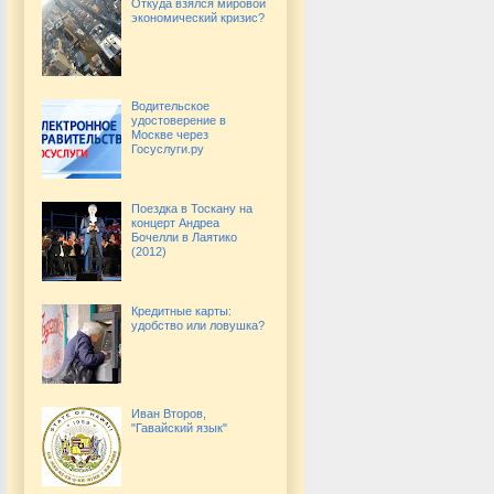
Откуда взялся мировой
экономический кризис?
Водительское
удостоверение в
Москве через
Госуслуги.ру
Поездка в Тоскану на
концерт Андреа
Бочелли в Лаятико
(2012)
Кредитные карты:
удобство или ловушка?
Иван Второв,
"Гавайский язык"