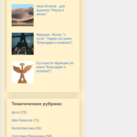
Иван Второв - для
журнала "Наука и
жизнь"
Франция. Жизнь "с
нуля". Париж (из книги
"Благодаря и вопреки")
Русские во Франции (из
книги "Благодаря и
вопреки")
Тематические рубрики:
фото
(72)
Шен Бекасов
(71)
беллетристика
(61)
Светлана Юмашкина
(58)