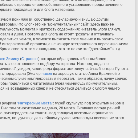
облемы с преодолением собственного устаревшего представления о
рмате подходящего для блога материала.
зумом понимаю (и, собственно, декларирую и внушаю другим
авторам), что блог - это не "монументальный" сайт, здесь важнее
туальность момента и краткость содержания: читатель блога глянул,
вал) и ушел. Поэтому для блога не стоит "рожать" и оттачивать
оделиться чем-то, в моменте высказать свое мнение и выразить свою
й интерактивный организм, а не конкурс отстраненного перфекционизма.
ала свое, что-то я откладывал, что-то не считал "достойным" и т.д.
аве Зимину
(
Странник
), которые обращались с блогом более
ать свое отношение к подбору материала. Наконец, недавно
ячнегов", увидел, какого рода форматами живут сейчас блоггеры Рунета.
сть порадовала (Экслер
навел
на хорошую статью Анны Вражиной о
во всяком случае комплексовать я перестал. Таким образом, начну сейчас
чтобы поделиться с читателями блога чем-нибудь примечательным.
ся из возвышенных сфер и не стесняться делиться с блогом чем-то
я рубрики
"Интересные места"
: музей скульпутр под открытым небом в
. Был там относительно недавно, 28 марта. Типичная погода ранней
о, жизнерадостная слякоть под солнцем) несколько ограничила
расным, но, думаю, с дальнейшим улучшением погоды посещение этого