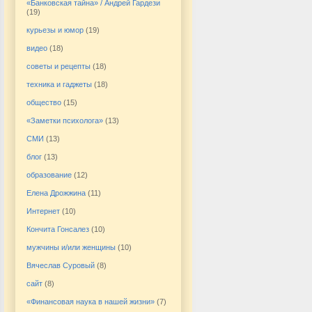
«Банковская тайна» / Андрей Гардези
(19)
курьезы и юмор
(19)
видео
(18)
советы и рецепты
(18)
техника и гаджеты
(18)
общество
(15)
«Заметки психолога»
(13)
СМИ
(13)
блог
(13)
образование
(12)
Елена Дрожжина
(11)
Интернет
(10)
Кончита Гонсалез
(10)
мужчины и/или женщины
(10)
Вячеслав Суровый
(8)
сайт
(8)
«Финансовая наука в нашей жизни»
(7)