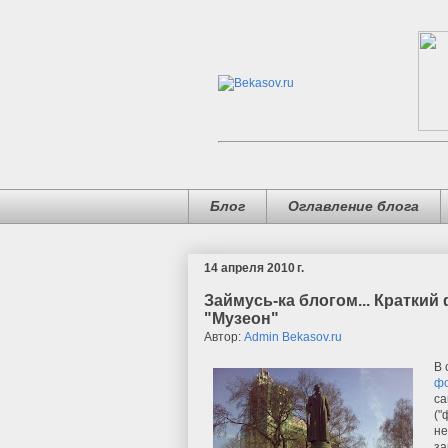
Блог
Оглавление блога
14 апреля 2010 г.
Займусь-ка блогом... Краткий
"Музеон"
Автор:
Admin Bekasov.ru
В 
фо
са
("
не
за