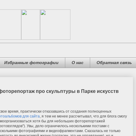
Избранные фотографии
О нас
Обратная связь
 фоторепортаж про скульптуры в Парке искусств
свое время, практически отказавшись от создания полноценных
тоальбомов для сайта
, я тем не менее рассчитывал, что для блога смогу
моорганизоваться хотя бы для небольших фоторепортажей
фотовзглядов"). Увы, дело ограничилось несколькими постами с
сколькими фотографиями и видеофрагментами. Сказалась не только
нятость во внесетевой жизни (согласен, это не оправдание), но и