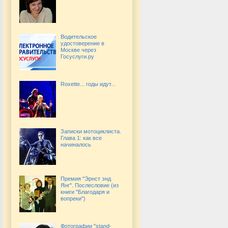
Водительское
удостоверение в
Москве через
Госуслуги.ру
Roxette... годы идут...
Записки мотоциклиста.
Глава 1: как все
начиналось
Премия "Эрнст энд
Янг". Послесловие (из
книги "Благодаря и
вопреки")
Фотографии "stand-