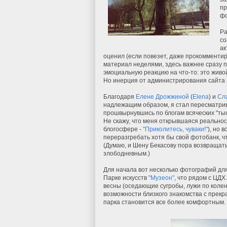
пр
фо
Ра
со
ак
оценил (если повезет, даже прокомментиро
материал неделями, здесь важнее сразу п
эмоциальную реакцию на что-то: это живо
Но инерция от администрирования сайта бр
Благодаря
Елене Дрожжиной
(
Elena
) и
Сл
надлежащим образом, я стал пересматрив
прошвырнувшись по блогам всяческих "тыс
Не скажу, что меня открывшаяся реально
блогосфере -
"Приколитесь, чуваки!"
), но 
переразгребать хотя бы свой фотобанк, 
(Думаю, и Шену Бекасову пора возвращать
злободневным.)
Для начала вот несколько фотографий дл
Парке искусств
"Музеон"
, что рядом с ЦДХ
весны (оседающие сугробы, лужи по колен
возможности близкого знакомства с прек
парка становится все более комфортным.