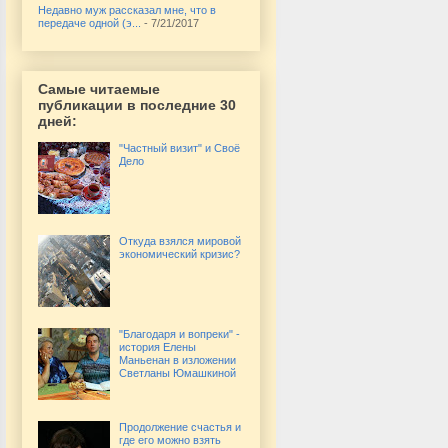
Недавно муж рассказал мне, что в
передаче одной (э...
- 7/21/2017
Самые читаемые
публикации в последние 30
дней:
"Частный визит" и Своё
Дело
Откуда взялся мировой
экономический кризис?
"Благодаря и вопреки" -
история Елены
Маньенан в изложении
Светланы Юмашкиной
Продолжение счастья и
где его можно взять