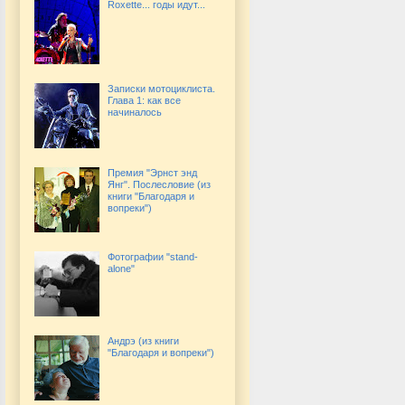
Roxette... годы идут...
Записки мотоциклиста.
Глава 1: как все
начиналось
Премия "Эрнст энд
Янг". Послесловие (из
книги "Благодаря и
вопреки")
Фотографии "stand-
alone"
Андрэ (из книги
"Благодаря и вопреки")