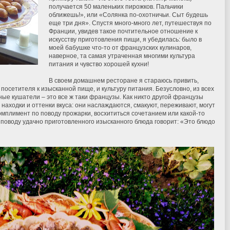
получается 50 маленьких пирожков. Пальчики
оближешь!», или «Солянка по-охотничьи. Сыт будешь
еще три дня». Спустя много-много лет, путешествуя по
Франции, увидев такое почтительное отношение к
искусству приготовления пищи, я убедилась: было в
моей бабушке что-то от французских кулинаров,
наверное, та самая утраченная многими культура
питания и чувство хорошей кухни!
В своем домашнем ресторане я стараюсь привить,
о посетителя к изысканной пище, и культуру питания. Безусловно, из всех
ые кушатели – это все ж таки французы. Как никто другой французы
находки и оттенки вкуса: они наслаждаются, смакуют, переживают, могут
комплимент по поводу прожарки, восхититься сочетанием или какой-то
поводу удачно приготовленного изысканного блюда говорит: «Это блюдо