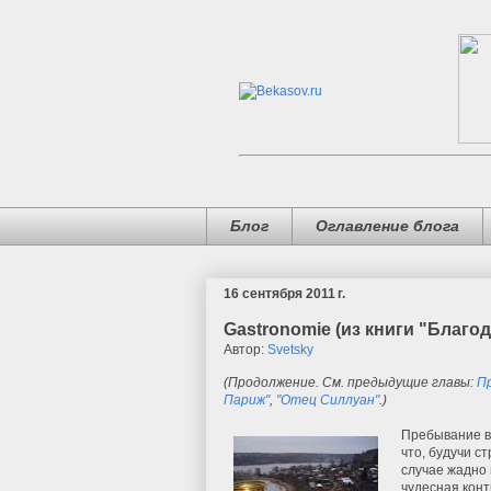
Блог
Оглавление блога
16 сентября 2011 г.
Gastronomie (из книги "Благод
Автор:
Svetsky
(Продолжение. См. предыдущие главы:
П
Париж"
,
"Отец Силлуан"
.)
Пребывание в
что, будучи с
случае жадно
чудесная конт