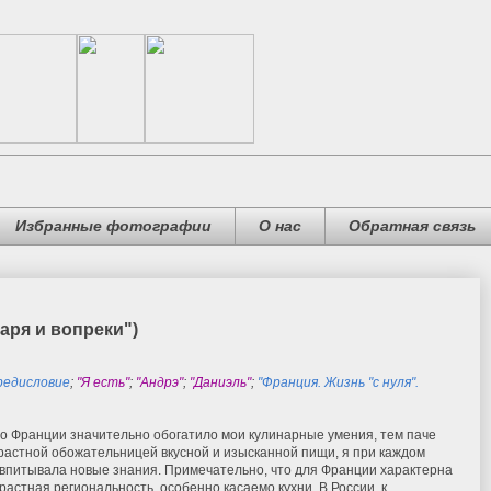
Избранные фотографии
О нас
Обратная связь
аря и вопреки")
редисловие
;
"Я есть"
;
"Андрэ"
;
"Даниэль"
;
"Франция. Жизнь "с нуля".
о Франции значительно обогатило мои кулинарные умения, тем паче
трастной обожательницей вкусной и изысканной пищи, я при каждом
 впитывала новые знания. Примечательно, что для Франции характерна
растная региональность, особенно касаемо кухни. В России, к