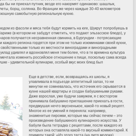
да бы ни приехал путник, везде его накормят одинаково: шашлык,
леты, борщ, солянка. Во Франции же через каждые 30-40 километров
скошную самобытную региональную кухню.
дом из фасоли и мяса тебя будут кормить на юге, Шукрут попробуешь в
ариже (в котором не забудут отметить, что подают эльзасское блюдо), у
наров получается несравненная свинина, в Бургундии - потрясающие
и каждого региона гордятся при этом не только изюминками своей кухни,
 свойственными только их местности виноградами и виноградными
 уклад удивлял и вдохновлял меня тем более, что в те времена культура
 мечтала изменить российское отношение к пище, поскольку сама всегда
ушке - удивительной кулинарке, особый вкус моих блюд был
Еще в детстве, если, возвращаясь из школы, я
улавливала в подъезде аппетитный запах, то ни
минутки не сомневалась, что источник его скрывается в
кухне нашей квартиры и создан бабушкиными руками.
Даже взрослая, уже будучи замужем, я с восторгом
принимала бабушкино приглашение приехать в гости,
предвкушая нечто вкусненькое, какой-то новый рецепт.
Многое из ее умений я переняла: например,
знаменитые пирожки, которые мы сейчас печем – это
произведение бабушкиного кулинарного искусства. У
бабули была тетрадка с рецептами, после каждого из
которых она оставляла какой-то вкусный комментарий. К
примеру такой: «Из этого теста (на литр молока)