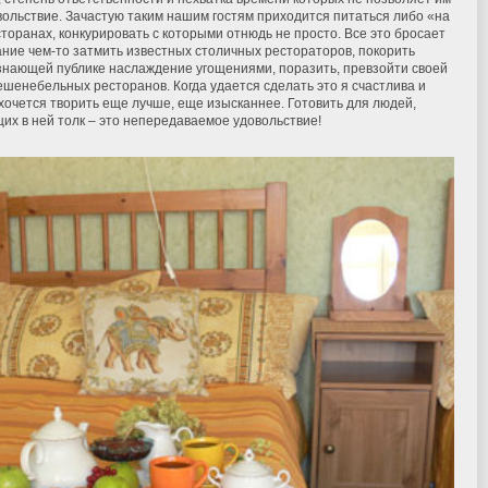
овольствие. Зачастую таким нашим гостям приходится питаться либо «на
сторанах, конкурировать с которыми отнюдь не просто. Все это бросает
ание чем-то затмить известных столичных рестораторов, покорить
 знающей публике наслаждение угощениями, поразить, превзойти своей
шенебельных ресторанов. Когда удается сделать это я счастлива и
 хочется творить еще лучше, еще изысканнее. Готовить для людей,
их в ней толк – это непередаваемое удовольствие!