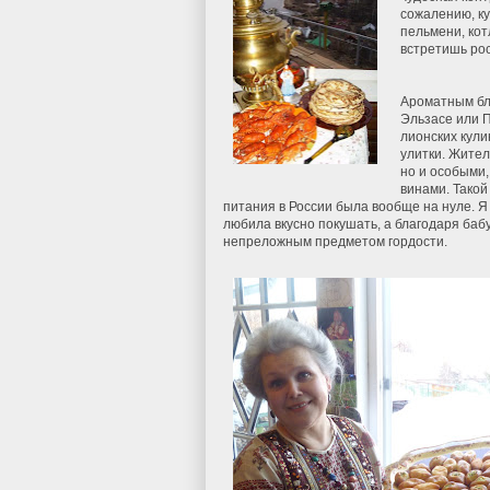
сожалению, ку
пельмени, кот
встретишь ро
Ароматным блю
Эльзасе или П
лионских кули
улитки. Жител
но и особыми,
винами. Такой
питания в России была вообще на нуле. Я
любила вкусно покушать, а благодаря баб
непреложным предметом гордости.