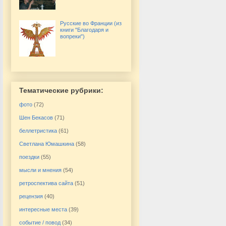
Русские во Франции (из
книги "Благодаря и
вопреки")
Тематические рубрики:
фото
(72)
Шен Бекасов
(71)
беллетристика
(61)
Светлана Юмашкина
(58)
поездки
(55)
мысли и мнения
(54)
ретроспектива сайта
(51)
рецензия
(40)
интересные места
(39)
событие / повод
(34)