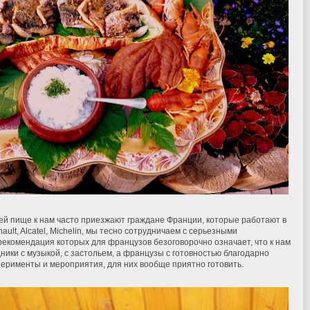
ей пище к нам часто приезжают граждане Франции, которые работают в
nault, Alcatel, Michelin, мы тесно сотрудничаем с серьезными
екомендация которых для французов безоговорочно означает, что к нам
ники с музыкой, с застольем, а французы с готовностью благодарно
перименты и мероприятия, для них вообще приятно готовить.