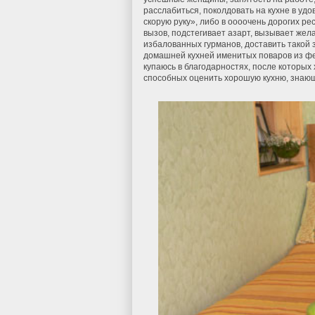
расслабиться, поколдовать на кухне в уд
скорую руку», либо в оооочень дорогих ре
вызов, подстегивает азарт, вызывает жел
избалованных гурманов, доставить такой
домашней кухней именитых поваров из фе
купаюсь в благодарностях, после которых
способных оценить хорошую кухню, знающ