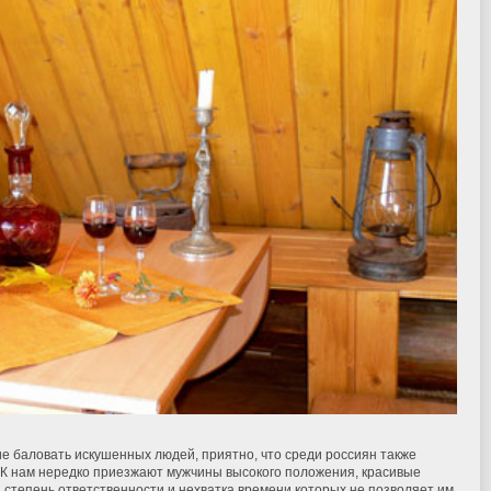
 баловать искушенных людей, приятно, что среди россиян также
 К нам нередко приезжают мужчины высокого положения, красивые
 степень ответственности и нехватка времени которых не позволяет им