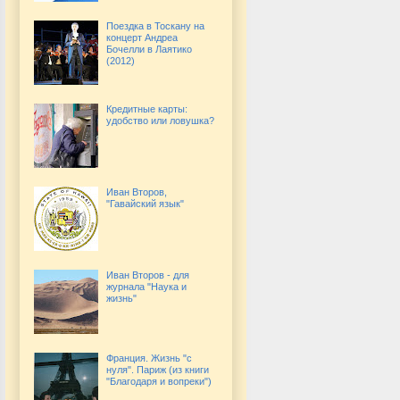
Поездка в Тоскану на
концерт Андреа
Бочелли в Лаятико
(2012)
Кредитные карты:
удобство или ловушка?
Иван Второв,
"Гавайский язык"
Иван Второв - для
журнала "Наука и
жизнь"
Франция. Жизнь "с
нуля". Париж (из книги
"Благодаря и вопреки")