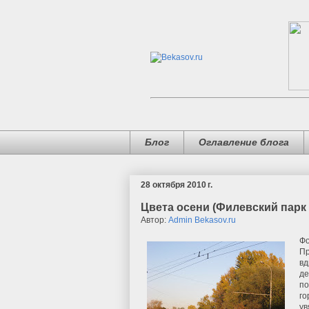
Блог
Оглавление блога
28 октября 2010 г.
Цвета осени (Филевский парк 
Автор:
Admin Bekasov.ru
Фо
Пр
вд
де
по
го
ув