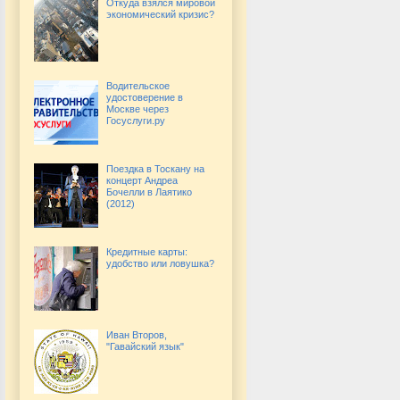
Откуда взялся мировой
экономический кризис?
Водительское
удостоверение в
Москве через
Госуслуги.ру
Поездка в Тоскану на
концерт Андреа
Бочелли в Лаятико
(2012)
Кредитные карты:
удобство или ловушка?
Иван Второв,
"Гавайский язык"