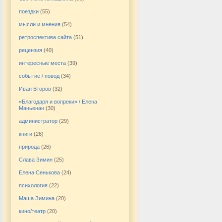
поездки
(55)
мысли и мнения
(54)
ретроспектива сайта
(51)
рецензия
(40)
интересные места
(39)
событие / повод
(34)
Иван Второв
(32)
«Благодаря и вопреки» / Елена
Маньенан
(30)
администратор
(29)
книги
(26)
природа
(26)
Слава Зимин
(25)
Елена Сенькова
(24)
психология
(22)
Маша Зимина
(20)
кино/театр
(20)