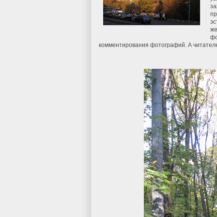
за
пр
эс
же
фо
комментирования фотографий. А читателе