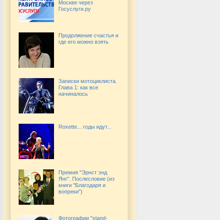
Москве через
Госуслуги.ру
Продолжение счастья и
где его можно взять
Записки мотоциклиста.
Глава 1: как все
начиналось
Roxette... годы идут...
Премия "Эрнст энд
Янг". Послесловие (из
книги "Благодаря и
вопреки")
Фотографии "stand-