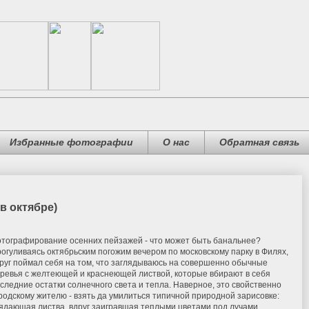
Избранные фотографии
О нас
Обратная связь
в октябре)
тографирование осенних пейзажей - что может быть банальнее?
огуливаясь октябрьским погожим вечером по московскому парку в Филях,
руг поймал себя на том, что заглядываюсь на совершенно обычные
ревья с желтеющей и краснеющей листвой, которые вбирают в себя
следние остатки солнечного света и тепла. Наверное, это свойственно
родскому жителю - взять да умилиться типичной природной зарисовке:
ядающая листва, вдруг заигравшая теплыми цветами под лучами