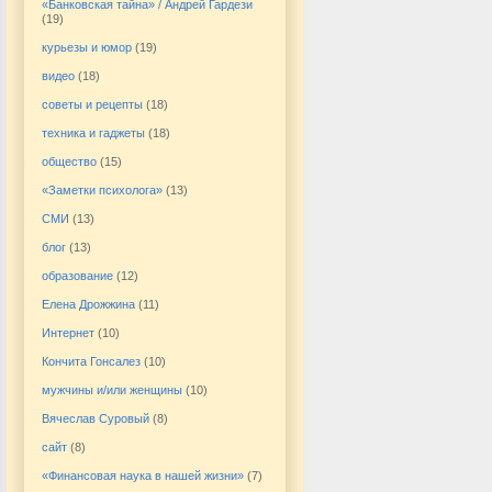
«Банковская тайна» / Андрей Гардези
(19)
курьезы и юмор
(19)
видео
(18)
советы и рецепты
(18)
техника и гаджеты
(18)
общество
(15)
«Заметки психолога»
(13)
СМИ
(13)
блог
(13)
образование
(12)
Елена Дрожжина
(11)
Интернет
(10)
Кончита Гонсалез
(10)
мужчины и/или женщины
(10)
Вячеслав Суровый
(8)
сайт
(8)
«Финансовая наука в нашей жизни»
(7)