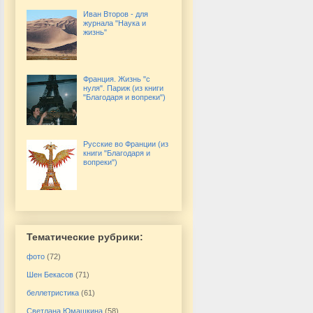
Иван Второв - для
журнала "Наука и
жизнь"
Франция. Жизнь "с
нуля". Париж (из книги
"Благодаря и вопреки")
Русские во Франции (из
книги "Благодаря и
вопреки")
Тематические рубрики:
фото
(72)
Шен Бекасов
(71)
беллетристика
(61)
Светлана Юмашкина
(58)