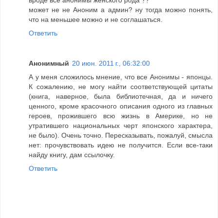
вроде все анонимы женского рода ??
может не не Аноним а админ? ну тогда можно понять,
что на меньшее можно и не соглашаться.
Ответить
Анонимный
20 июн. 2011 г., 06:32:00
А у меня сложилось мнение, что все Анонимы - японцы.
К сожалению, не могу найти соответствующей цитaты
(книга, наверное, была библиотечная, да и ничего
ценного, кроме красочного описaния одного из глaвных
героев, прожившего всю жизнь в Америке, но не
утратившего национальных черт японского характера,
не было). Очeнь точно. Пересказывать, пожалуй, смысла
нет: прочувствовать идею не получится. Eсли все-тaки
найду книгу, дам ссылочку.
Ответить