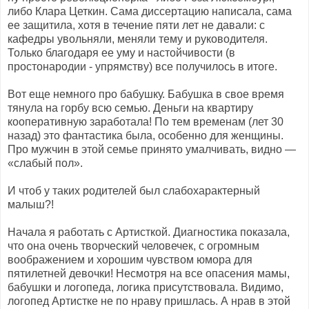
либо Клара Цеткин. Сама диссертацию написала, сама
ее защитила, хотя в течение пяти лет не давали: с
кафедры увольняли, меняли тему и руководителя.
Только благодаря ее уму и настойчивости (в
простонародии - упрямству) все получилось в итоге.
Вот еще немного про бабушку. Бабушка в свое время
тянула на горбу всю семью. Деньги на квартиру
кооперативную заработала! По тем временам (лет 30
назад) это фантастика была, особенно для женщины.
Про мужчин в этой семье принято умалчивать, видно —
«слабый пол».
И чтоб у таких родителей был слабохарактерный
малыш?!
Начала я работать с Артисткой. Диагностика показала,
что она очень творческий человечек, с огромным
воображением и хорошим чувством юмора для
пятилетней девочки! Несмотря на все опасения мамы,
бабушки и логопеда, логика присутствовала. Видимо,
логопед Артистке не по нраву пришлась. А нрав в этой