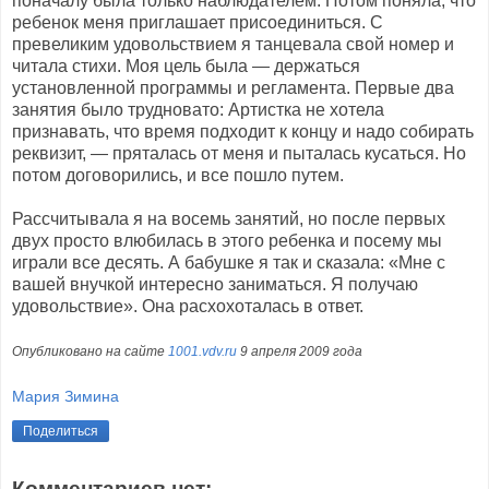
поначалу была только наблюдателем. Потом поняла, что
ребенок меня приглашает присоединиться. С
превеликим удовольствием я танцевала свой номер и
читала стихи. Моя цель была — держаться
установленной программы и регламента. Первые два
занятия было трудновато: Артистка не хотела
признавать, что время подходит к концу и надо собирать
реквизит, — пряталась от меня и пыталась кусаться. Но
потом договорились, и все пошло путем.
Рассчитывала я на восемь занятий, но после первых
двух просто влюбилась в этого ребенка и посему мы
играли все десять. А бабушке я так и сказала: «Мне с
вашей внучкой интересно заниматься. Я получаю
удовольствие». Она расхохоталась в ответ.
Опубликовано на сайте
1001.vdv.ru
9 апреля 2009 года
Мария Зимина
Поделиться
Комментариев нет: