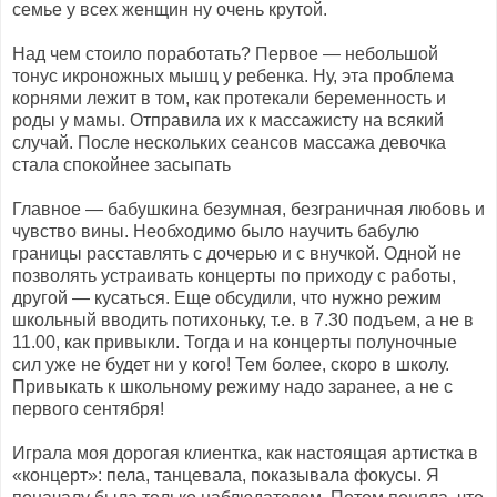
семье у всех женщин ну очень крутой.
Над чем стоило поработать? Первое — небольшой
тонус икроножных мышц у ребенка. Ну, эта проблема
корнями лежит в том, как протекали беременность и
роды у мамы. Отправила их к массажисту на всякий
случай. После нескольких сеансов массажа девочка
стала спокойнее засыпать
Главное — бабушкина безумная, безграничная любовь и
чувство вины. Необходимо было научить бабулю
границы расставлять с дочерью и с внучкой. Одной не
позволять устраивать концерты по приходу с работы,
другой — кусаться. Еще обсудили, что нужно режим
школьный вводить потихоньку, т.е. в 7.30 подъем, а не в
11.00, как привыкли. Тогда и на концерты полуночные
сил уже не будет ни у кого! Тем более, скоро в школу.
Привыкать к школьному режиму надо заранее, а не с
первого сентября!
Играла моя дорогая клиентка, как настоящая артистка в
«концерт»: пела, танцевала, показывала фокусы. Я