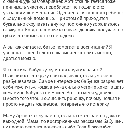
с кем-нибудь разговаривает, Артистка пытается тоже
принимать участие, перебивает, не подчиняется
указаниям «не мешать». Одевается пятилетний ребенок
с бабушкиной помощью. При этом ей приходится
буквально скручивать внучку, постоянно уворачиваясь
от укусов. Когда терпение иссякает, девочка получает по
губам, что помогает, но ненадолго.
А вы как считаете, битье помогает в воспитании? Я
уверена — нет. Только показывает, что бить можно,
драться можно.
Я спросила бабушку, лупят ли внучку и за что?
Выяснилось, что руку прикладывают, если уж очень
разбушевалась. Самое интересное: бабушка разрешает
себя «куснуть», когда внучка сильно чего-то хочет, а дать
желаемое бабушка не может. Вот это меня удивило.
Вместо того чтобы объяснить ребенку, почему нельзя и
просто не дать желаемое, потерпеть его истерику.
Маму Артистка слушается, если та оказывается дома в
выходной. Мама, по восторженным рассказам бабушки,
ну просто революционерка - либо Роза Люксембург,