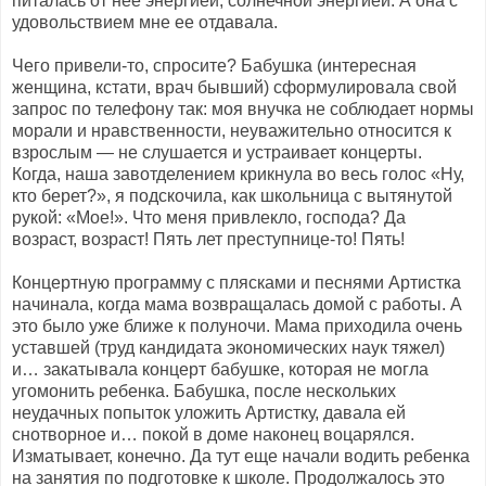
питалась от нее энергией, солнечной энергией. А она с
удовольствием мне ее отдавала.
Чего привели-то, спросите? Бабушка (интересная
женщина, кстати, врач бывший) сформулировала свой
запрос по телефону так: моя внучка не соблюдает нормы
морали и нравственности, неуважительно относится к
взрослым — не слушается и устраивает концерты.
Когда, наша завотделением крикнула во весь голос «Ну,
кто берет?», я подскочила, как школьница с вытянутой
рукой: «Мое!». Что меня привлекло, господа? Да
возраст, возраст! Пять лет преступнице-то! Пять!
Концертную программу с плясками и песнями Артистка
начинала, когда мама возвращалась домой с работы. А
это было уже ближе к полуночи. Мама приходила очень
уставшей (труд кандидата экономических наук тяжел)
и… закатывала концерт бабушке, которая не могла
угомонить ребенка. Бабушка, после нескольких
неудачных попыток уложить Артистку, давала ей
снотворное и… покой в доме наконец воцарялся.
Изматывает, конечно. Да тут еще начали водить ребенка
на занятия по подготовке к школе. Продолжалось это