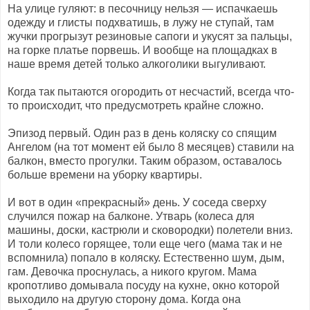
На улице гуляют: в песочницу нельзя — испачкаешь
одежду и глисты подхватишь, в лужу не ступай, там
жучки прогрызут резиновые сапоги и укусят за пальцы,
на горке платье порвешь. И вообще на площадках в
наше время детей только алкоголики выгуливают.
Когда так пытаются огородить от несчастий, всегда что-
то происходит, что предусмотреть крайне сложно.
Эпизод первый. Один раз в день коляску со спящим
Ангелом (на тот момент ей было 8 месяцев) ставили на
балкон, вместо прогулки. Таким образом, оставалось
больше времени на уборку квартиры.
И вот в один «прекрасный» день. У соседа сверху
случился пожар на балконе. Утварь (колеса для
машины, доски, кастрюли и сковородки) полетели вниз.
И толи колесо горящее, толи еще чего (мама так и не
вспомнила) попало в коляску. Естественно шум, дым,
гам. Девочка проснулась, а никого кругом. Мама
кропотливо домывала посуду на кухне, окно которой
выходило на другую сторону дома. Когда она