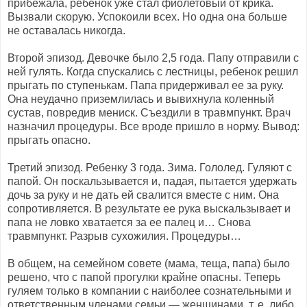
прибежала, ребенок уже стал фиолетовый от крика.
Вызвали скорую. Успокоили всех. Но одна она больше
не оставалась никогда.
Второй эпизод. Девочке было 2,5 года. Папу отправили с
ней гулять. Когда спускались с лестницы, ребенок решил
прыгать по ступенькам. Папа придерживал ее за руку.
Она неудачно приземлилась и вывихнула коленный
сустав, повредив мениск. Съездили в травмпункт. Врач
назначил процедуры. Все вроде пришло в норму. Вывод:
прыгать опасно.
Третий эпизод. Ребенку 3 года. Зима. Гололед. Гуляют с
папой. Он поскальзывается и, падая, пытается удержать
дочь за руку и не дать ей свалится вместе с ним. Она
сопротивляется. В результате ее рука выскальзывает и
папа не ловко хватается за ее палец и… Снова
травмпункт. Разрыв сухожилия. Процедуры…
В общем, на семейном совете (мама, теща, папа) было
решено, что с папой прогулки крайне опасны. Теперь
гуляем только в компании с наиболее сознательными и
ответственным членами семьи — женщинами, т. е. либо