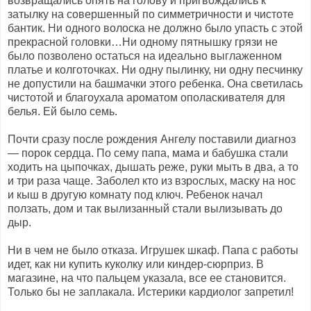
возвращались опять на голову и пригвождались к
затылку на совершенный по симметричности и чистоте
бантик. Ни одного волоска не должно было упасть с этой
прекрасной головки…Ни одному пятнышку грязи не
было позволено остаться на идеально выглаженном
платье и колготочках. Ни одну пылинку, ни одну песчинку
не допустили на башмачки этого ребенка. Она светилась
чистотой и благоухала ароматом ополаскивателя для
белья. Ей было семь.
Почти сразу после рождения Ангелу поставили диагноз
— порок сердца. По сему папа, мама и бабушка стали
ходить на цыпочках, дышать реже, руки мыть в два, а то
и три раза чаще. Заболел кто из взрослых, маску на нос
и кыш в другую комнату под ключ. Ребенок начал
ползать, дом и так вылизанный стали вылизывать до
дыр.
Ни в чем не было отказа. Игрушек шкаф. Папа с работы
идет, как ни купить куколку или киндер-сюрприз. В
магазине, на что пальцем указала, все ее становится.
Только бы не заплакала. Истерики кардиолог запретил!