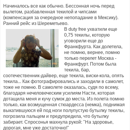
Начиналось все как обычно. Бессонная ночь перед
вылетом, разбавленная текилой и чипсами
(компенсация за очередное непопадание в Мексику).
Ранний рейс из Шереметьево.
В duty free ухватили еще
0,75 текилы, которую
уговорили еще до
Франкфурта. Как долетела,
не помню, вернее, помню
только перелет Москва -
Франкфурт. Потом была
текила, бар,
соотечественник-дайвер, еще текила, виски-кола, опять
текила... Как фотографировались и заходили в самолет,
тоже не помню. В самолете оказалась, судя по всему,
благодаря нечеловеческим усилиям Насти, которая
дотащила меня и кучу сумок до места. Из полета помню
только, как возмущенная стюардесса (немка), поднимая
выкатившуюся ей под ноги полупустую бутылку текилы,
погрозила пальцем и предупредила, что бутылку
забирает. Спросонья махнула рукой: "На здоровье,
дорогая, мне уже достаточно!"