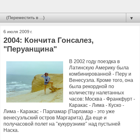
▼
6 июля 2009 г.
2004: Кончита Гонсалез,
"Перуанщина"
В 2002 году поездка в
Латинскую Америку была
комбинированной - Перу и
Венесуэла. Кроме того, она
была рекордной по
количеству налетанных
часов: Москва - Франкфурт -
Каракас - Лима - Куско -
Лима - Каракас - Парламар (Парламар - это уже
венесуэльский остров Маргарита). Да еще и
получасовой полет на "кукурузнике" над пустыней
Наска.