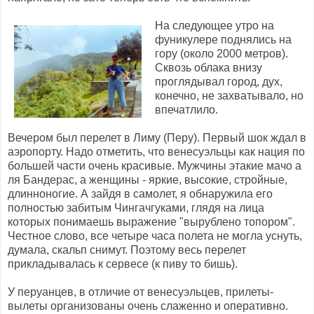
На следующее утро на
фуникулере поднялись на
гору (около 2000 метров).
Сквозь облака внизу
проглядывал город, дух,
конечно, не захватывало, но
впечатлило.
Вечером был перелет в Лиму (Перу). Первый шок ждал в
аэропорту. Надо отметить, что венесуэльцы как нация по
большей части очень красивые. Мужчины этакие мачо а
ля Бандерас, а женщины - яркие, высокие, стройные,
длинноногие. А зайдя в самолет, я обнаружила его
полностью забитым Чингачгуками, глядя на лица
которых понимаешь выражение "вырублено топором".
Честное слово, все четыре часа полета не могла уснуть,
думала, скальп снимут. Поэтому весь перелет
прикладывалась к сервесе (к пиву то бишь).
У перуанцев, в отличие от венесуэльцев, прилеты-
вылеты организованы очень слаженно и оперативно.