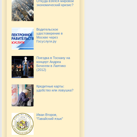
Откуда взялся мировой
экономический кризис?
Водительское
удостоверение в
Москве через
Госуслуги.ру
Поездка в Тоскану на
концерт Андреа
Бочелли в Лаятико
(2012)
Кредитные карты:
удобство или ловушка?
Иван Второв,
"Гавайский язык"