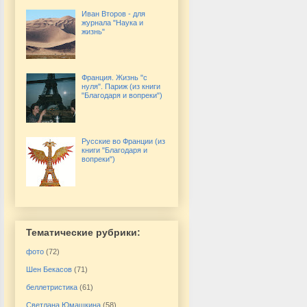
Иван Второв - для
журнала "Наука и
жизнь"
Франция. Жизнь "с
нуля". Париж (из книги
"Благодаря и вопреки")
Русские во Франции (из
книги "Благодаря и
вопреки")
Тематические рубрики:
фото
(72)
Шен Бекасов
(71)
беллетристика
(61)
Светлана Юмашкина
(58)