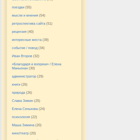
поездки
(55)
мысли и мнения
(54)
ретроспектива сайта
(51)
рецензия
(40)
интересные места
(39)
событие / повод
(34)
Иван Второв
(32)
«Благодаря и вопреки» / Елена
Маньенан
(30)
администратор
(29)
книги
(26)
природа
(26)
Слава Зимин
(25)
Елена Сенькова
(24)
психология
(22)
Маша Зимина
(20)
кино/театр
(20)