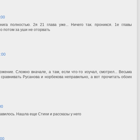
:00
нига полностью. 2я 21 глава уже... Ничего так. проникся. 1е главы
но потом за уши не оторвать
8:00
жение. Сложно вначале, а там, если что-то изучал, смотрел... Весьма
 сравнивать Русанова и норбекова неправильно, а вот прочитать обоих
00
авилось. Нашла еще Стихи и рассказы у него
:00