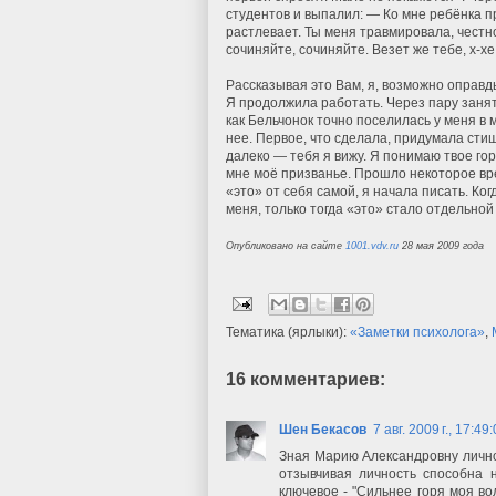
студентов и выпалил: — Ко мне ребёнка пр
растлевает. Ты меня травмировала, честно
сочиняйте, сочиняйте. Везет же тебе, х-х
Рассказывая это Вам, я, возможно оправды
Я продолжила работать. Через пару занят
как Бельчонок точно поселилась у меня в 
нее. Первое, что сделала, придумала сти
далеко — тебя я вижу. Я понимаю твое гор
мне моё призванье. Прошло некоторое вре
«это» от себя самой, я начала писать. К
меня, только тогда «это» стало отдельной
Опубликовано на сайте
1001.vdv.ru
28 мая 2009 года
Тематика (ярлыки):
«Заметки психолога»
,
16 комментариев:
Шен Бекасов
7 авг. 2009 г., 17:49
Зная Марию Александровну лично,
отзывчивая личность способна 
ключевое - "Сильнее горя моя во