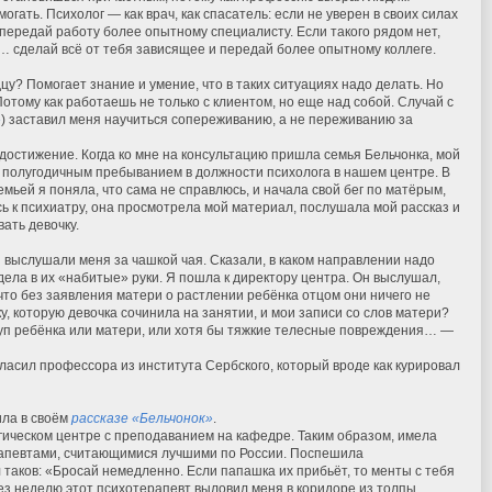
могать. Психолог — как врач, как спасатель: если не уверен в своих силах
передай работу более опытному специалисту. Если такого рядом нет,
… сделай всё от тебя зависящее и передай более опытному коллеге.
дцу? Помогает знание и умение, что в таких ситуациях надо делать. Но
Потому как работаешь не только с клиентом, но еще над собой. Случай с
»
) заставил меня научиться сопереживанию, а не переживанию за
остижение. Когда ко мне на консультацию пришла семья Бельчонка, мой
полугодичным пребыванием в должности психолога в нашем центре. В
семьей я поняла, что сама не справлюсь, и начала свой бег по матёрым,
сь к психиатру, она просмотрела мой материал, послушала мой рассказ и
ать девочку.
 выслушали меня за чашкой чая. Сказали, в каком направлении надо
дела в их «набитые» руки. Я пошла к директору центра. Он выслушал,
что без заявления матери о растлении ребёнка отцом они ничего не
ку, которую девочка сочинила на занятии, и мои записи со слов матери?
труп ребёнка или матери, или хотя бы тяжкие телесные повреждения… —
асил профессора из института Сербского, который вроде как курировал
ила в своём
рассказе «Бельчонок»
.
гическом центре с преподаванием на кафедре. Таким образом, имела
рапевтами, считающимися лучшими по России. Поспешила
 таков: «Бросай немедленно. Если папашка их прибьёт, то менты с тебя
ез неделю этот психотерапевт выловил меня в коридоре из толпы