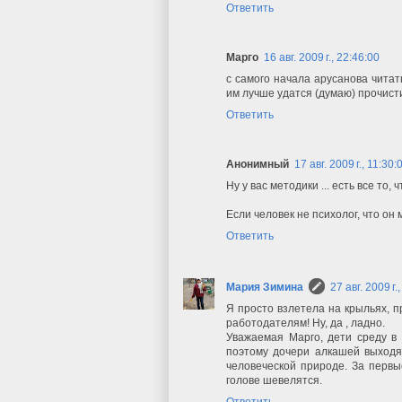
Ответить
Марго
16 авг. 2009 г., 22:46:00
с самого начала арусанова читат
им лучше удатся (думаю) прочисти
Ответить
Анонимный
17 авг. 2009 г., 11:30:
Ну у вас методики ... есть все то, 
Если человек не психолог, что он
Ответить
Мария Зимина
27 авг. 2009 г.
Я просто взлетела на крыльях, 
работодателям! Ну, да , ладно.
Уважаемая Марго, дети среду в 
поэтому дочери алкашей выходят
человеческой природе. За первые
голове шевелятся.
Ответить