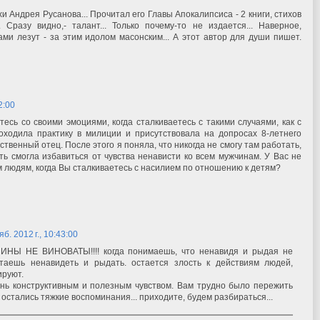
хи Андрея Русанова... Прочитал его Главы Апокалипсиса - 2 книги, стихов
Сразу видно,- талант... Только почему-то не издается... Наверное,
гами лезут - за этим идолом масонским... А этот автор для души пишет.
2:00
тесь со своими эмоциями, когда сталкиваетесь с такими случаями, как с
оходила практику в милиции и присутствовала на допросах 8-летнего
ственный отец. После этого я поняла, что никогда не смогу там работать,
ть смогла избавиться от чувства ненависти ко всем мужчинам. У Вас не
 людям, когда Вы сталкиваетесь с насилием по отношению к детям?
яб. 2012 г., 10:43:00
ИНЫ НЕ ВИНОВАТЫ!!!! когда понимаешь, что ненавидя и рыдая не
таешь ненавидеть и рыдать. остается злость к действиям людей,
ируют.
ень конструктивным и полезным чувством. Вам трудно было пережить
остались тяжкие воспоминания... приходите, будем разбираться...