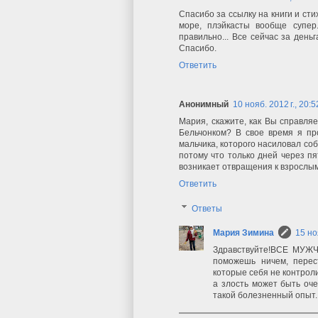
Спасибо за ссылку на книги и сти
море, плэйкасты вообще супер. 
правильно... Все сейчас за день
Спасибо.
Ответить
Анонимный
10 нояб. 2012 г., 20:5
Мария, скажите, как Вы справляе
Бельчонком? В свое время я пр
мальчика, которого насиловал соб
потому что только дней через пя
возникает отвращения к взрослым
Ответить
Ответы
Мария Зимина
15 но
Здравствуйте!ВСЕ МУЖЧ
поможешь ничем, перес
которые себя не контрол
а злость может быть оч
такой болезненный опыт. 