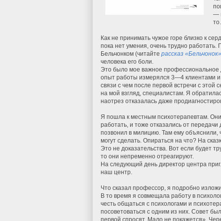
по
— 
то
Как не принимать чужое горе близко к сер
пока нет умения, очень трудно работать. 
Бельчонком (читайте
рассказ «Бельчонок
человека его боли.
Это было мое важное профессиональное д
опыт работы измерялся 3—4 клиентами и 
связи с чем после первой встречи с этой 
на мой взгляд, специалистам. Я обратила
наотрез отказалась даже продиагностиров
Я пошла к местным психотерапевтам. Они
работать, и тоже отказались от передачи 
позвонил в милицию. Там ему объяснили, 
могут сделать. Опираться на что? На сказ
Это не доказательства. Вот если будет 
то они непременно отреагируют.
На следующий день директор центра пригл
наш центр.
Что сказал профессор, я подробно излож
В то время я совмещала работу в психоло
честь общаться с психологами и психоте
посоветоваться с одним из них. Совет был
первой спросят. Мало не покажется». Чер