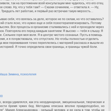
ивели, так на протяжении всей консультации мне чудилось, что его отец
е слово. Ну, что у тебя там? — Сказки сочиняем, — ответила я. — Ну,
е. Тридцать лет работаю, и первый раз встречаю такую мерзость…
ваю себя, что взялась за дело, которое не по силам, но что оставалось?
ий стало ясно, что нужно еще и себя психотерапевтизировать. Потому
мыслях. Все процессы в организме сталкивались с ней и проходили через
шок. Повторяла его перед каждым занятием: Я высоко — тебя я слышу. Я
е. Сильнее горя моя воля. Я в центре чистого сознанья. Пусть в помощь
мя, и я почувствовала, что отпустило. Но чтобы полностью отделить
огда мои переживания точно переплелись с материей рассказа и вышли из
 историей. Я точно определила свои границы, и границы чужой боли.
Маша Зимина
,
психология
:00
 всегда удивлялся, как эта неординарная, эмоциональная, творческая и
нести бремя чужих бед. Методика описана вполне правдоподобно, но
ля". Мария Александровна - сильный человек, и ее сила в том, чтобы не