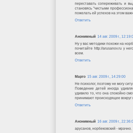
переставать сопереживать и вы
становясь "чистыми профессионал
пожелать ей успехов на этом важ
Ответить
Анонимный
14 авг. 2009 г., 12:19:
Ну у вас методики похожи на норбе
почитайте http://arusanov.ru у н
всем.
Ответить
Марго
15 авг. 2009 г., 14:29:00
Не психолог, поэтому не могу сит
Поведение детей иногда удивля
удивило то, что она спокойно см
принимают происходящее вокруг н
Ответить
Анонимный
16 авг. 2009 г., 22:36:
арусанов, норбековский - мрачно.