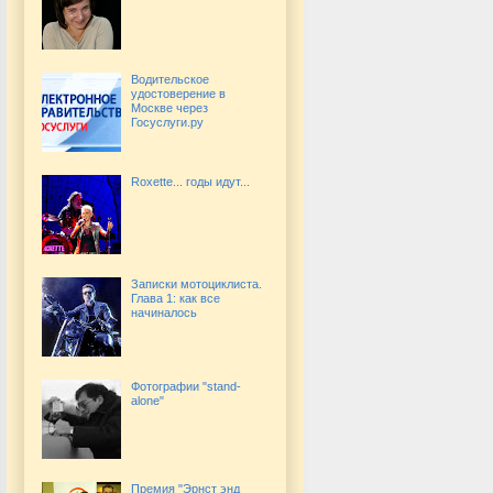
Водительское
удостоверение в
Москве через
Госуслуги.ру
Roxette... годы идут...
Записки мотоциклиста.
Глава 1: как все
начиналось
Фотографии "stand-
alone"
Премия "Эрнст энд