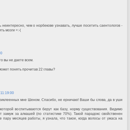
ь неинтересно, чем о норбекове узнавать, лучше посетить саентологов -
ть мозги >:-(
00
что вы не даете всем.
 может понять прочитав 22 главы?
, 11:19:00
приклеенных мне Шеном. Спасибо, не ерничаю! Ваши бы слова, да в уши
которой воспитываются берут как базу, норму существования. Видимо
 замуж за алкашей (по статистике 70%). Такой парадокс свойственен
 пару месяцев работы, я узнала, что такое, когда волосы от ужаса на