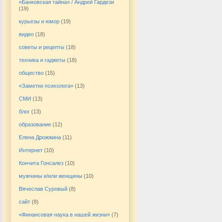
«Банковская тайна» / Андрей Гардези
(19)
курьезы и юмор
(19)
видео
(18)
советы и рецепты
(18)
техника и гаджеты
(18)
общество
(15)
«Заметки психолога»
(13)
СМИ
(13)
блог
(13)
образование
(12)
Елена Дрожжина
(11)
Интернет
(10)
Кончита Гонсалез
(10)
мужчины и/или женщины
(10)
Вячеслав Суровый
(8)
сайт
(8)
«Финансовая наука в нашей жизни»
(7)