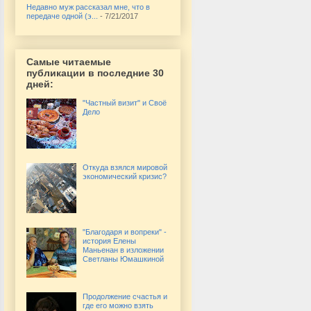
Недавно муж рассказал мне, что в
передаче одной (э...
- 7/21/2017
Самые читаемые
публикации в последние 30
дней:
"Частный визит" и Своё
Дело
Откуда взялся мировой
экономический кризис?
"Благодаря и вопреки" -
история Елены
Маньенан в изложении
Светланы Юмашкиной
Продолжение счастья и
где его можно взять