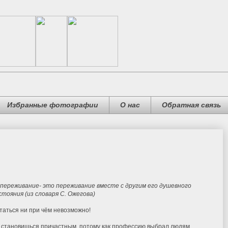
Избранные фотографии
О нас
Обратная связь
переживание- это переживание вместе с другим его душевного
стояния (из словаря С. Ожегова)
таться ни при чём невозможно!
 становишься причастным, потому как профессию выбрал людям