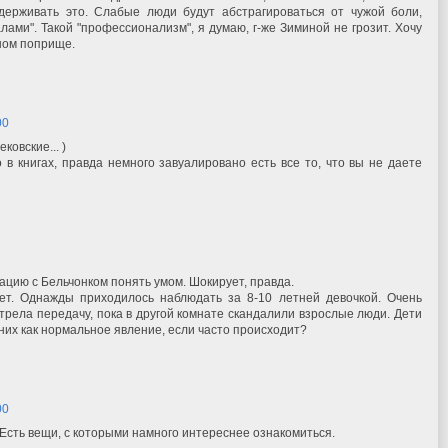
держивать это. Слабые люди будут абстрагироваться от чужой боли,
ами". Такой "профессионализм", я думаю, г-же Зиминой не грозит. Хочу
ном поприще.
00
ковские... )
его в книгах, правда немного завуалировано есть все то, что вы не даете
уацию с Бельчонком понять умом. Шокирует, правда.
ет. Однажды приходилось наблюдать за 8-10 летней девочкой. Очень
отрела передачу, пока в другой комнате скандалили взрослые люди. Дети
их как нормальное явление, если часто происходит?
00
 Есть вещи, с которыми намного интереснее ознакомиться.