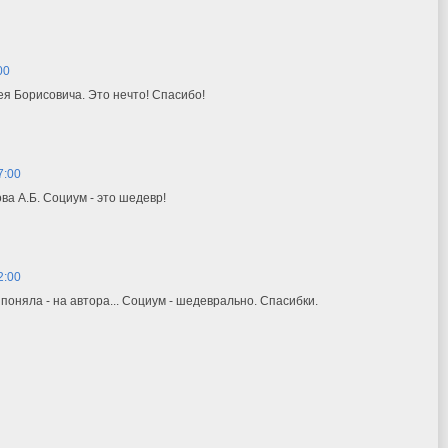
00
я Борисовича. Это нечто! Спасибо!
7:00
ва А.Б. Социум - это шедевр!
2:00
м поняла - на автора... Социум - шедеврально. Спасибки.