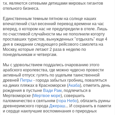
т.к. являются сетевыми детищами мировых гигантов
отельного бизнеса.
Единственным темным пятном на солнце наших
впечатлений стал весенний перевод времени на час
вперед, о котором нас не предупредили в отеле. Лишь
по счастливой случайности мы не пополнили когорту
проспавших туристов, вынужденных "отдыхать" еще 4
дня в ожидании следующего рейсового самолета на
Москву, которые летают 2 раза в неделю по
понедельникам и четвергам.
Мы с удовольствием поддались очарованию этого
арабского королевства, где можно чудесно провести
активный отпуск: гулять по ущельям таинственной
древней
Петры
- города забытых гробниц, поваляться
на диких пляжах в Красноморске (
Акаба
), отметить день
рождения в пустыне
Вади Рам
, подлечиться в
Мертвоморске (
Мертвое море
), совершить
паломничество к святыням (
гора Небо
), облазить руины
древнеримского города
Джераш
... И сохранить в памяти
и сердце наилучшие воспоминания о природных