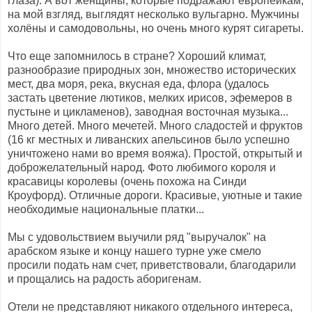
глаза). А вот женщины, которые подражают европейкам,
на мой взгляд, выглядят несколько вульгарно. Мужчины
холёны и самодовольны, но очень много курят сигареты.
Что еще запомнилось в стране? Хороший климат,
разнообразие природных зон, множество исторических
мест, два моря, река, вкусная еда, флора (удалось
застать цветение лютиков, мелких ирисов, эфемеров в
пустыне и цикламенов), заводная восточная музыка...
Много детей. Много мечетей. Много сладостей и фруктов
(16 кг местных и ливанских апельсинов было успешно
уничтожено нами во время вояжа). Простой, открытый и
доброжелательный народ. Фото любимого короля и
красавицы королевы (очень похожа на Синди
Кроуфорд). Отличные дороги. Красивые, уютные и такие
необходимые национальные платки...
Мы с удовольствием выучили ряд "выручалок" на
арабском языке и концу нашего турне уже смело
просили подать нам счет, приветствовали, благодарили
и прощались на радость аборигенам.
Отели не представляют никакого отдельного интереса,