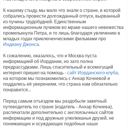
К нашему стыду, мы мало что знали о стране, в которой
собрались провести долгожданный отпуск, вырванный
из пучины трудобудней. Единственным
информационным лучиком во мраке нашего невежества
промелькнула Петра, и то лишь благодаря увлечению в
младых годах приключенческими фильмами про
Индиану Джонса
.
К сожалению, оказалось, что и Москва пуста
информацией об Иордании, но зато полна
предрассудками. Лишь спасительный и всемогущий
интернет пришел на помощь -
сайт Иорданского клуба
,
на котором мы познакомились с Анхар Кочневой и
поддались её уверениям, что страна нам обязательно
понравится...
Перед самым отъездом мы раздобыли заветный
путеводитель по стране (издатель - Анхар Кочнева),
распечатали дополнительно с англоязычных сайтов
информацию и под дружные улюлюканья друзей, не
понимающих и осуждающих подобные наши