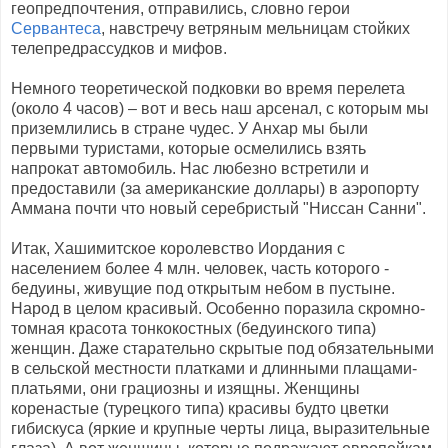
геопредпочтения, отправились, словно герои
Сервантеса
, навстречу ветряным мельницам стойких
телепредрассудков и мифов.
Немного теоретической подковки во время перелета
(около 4 часов) – вот и весь наш арсенал, с которым мы
приземлились в стране чудес. У Анхар мы были
первыми туристами, которые осмелились взять
напрокат автомобиль. Нас любезно встретили и
предоставили (за американские доллары) в аэропорту
Аммана почти что новый серебристый "Ниссан Санни".
Итак, Хашимитское королевство Иордания с
населением более 4 млн. человек, часть которого -
бедуины, живущие под открытым небом в пустыне.
Народ в целом красивый. Особенно поразила скромно-
томная красота тонкокостных (бедуинского типа)
женщин. Даже старательно скрытые под обязательными
в сельской местности платками и длинными плащами-
платьями, они грациозны и изящны. Женщины
коренастые (турецкого типа) красивы будто цветки
гибискуса (яркие и крупные черты лица, выразительные