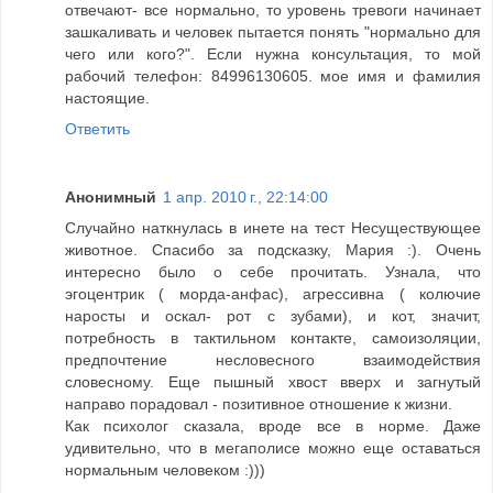
отвечают- все нормально, то уровень тревоги начинает
зашкаливать и человек пытается понять "нормально для
чего или кого?". Если нужна консультация, то мой
рабочий телефон: 84996130605. мое имя и фамилия
настоящие.
Ответить
Анонимный
1 апр. 2010 г., 22:14:00
Случайно наткнулась в инете на тест Несуществующее
животное. Спасибо за подсказку, Мария :). Очень
интересно было о себе прочитать. Узнала, что
эгоцентрик ( морда-анфас), агрессивна ( колючие
наросты и оскал- рот с зубами), и кот, значит,
потребность в тактильном контакте, самоизоляции,
предпочтение несловесного взаимодействия
словесному. Еще пышный хвост вверх и загнутый
направо порадовал - позитивное отношение к жизни.
Как психолог сказала, вроде все в норме. Даже
удивительно, что в мегаполисе можно еще оставаться
нормальным человеком :)))