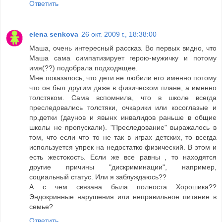
Ответить
elena senkova
26 окт. 2009 г., 18:38:00
Маша, очень интересный рассказ. Во первых видно, что
Маша сама симпатизирует герою-мужичку и потому
имя(??) подобрала подходящее.
Мне показалось, что дети не любили его именно потому
что он был другим даже в физическом плане, а именно
толстяком. Сама вспомнила, что в школе всегда
преследовались толстяки, очкарики или косоглазые и
пр.детки (даунов и явынх инвалидов раньше в общие
школы не пропускали). "Преследование" выражалось в
том, что если что то не так в играх детских, то всегда
используется упрек на недостатко физический. В этом и
есть жестокость. Если же все равны , то находятся
другие причины "дискриминации", например,
социальный статус. Или я заблуждаюсь??
А с чем связана была полноста Хорошика??
Эндокринные нарушения или неправильное питание в
семье?
Ответить