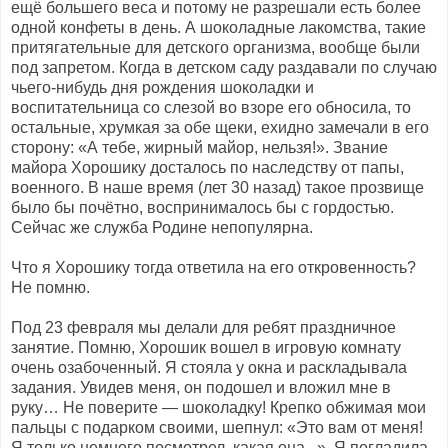
ещё большего веса и потому не разрешали есть более
одной конфеты в день. А шоколадные лакомства, такие
притягательные для детского организма, вообще были
под запретом. Когда в детском саду раздавали по случаю
чьего-нибудь дня рождения шоколадки и
воспитательница со слезой во взоре его обносила, то
остальные, хрумкая за обе щеки, ехидно замечали в его
сторону: «А тебе, жирный майор, нельзя!». Звание
майора Хорошику досталось по наследству от папы,
военного. В наше время (лет 30 назад) такое прозвище
было бы почётно, воспринималось бы с гордостью.
Сейчас же служба Родине непопулярна.
Что я Хорошику тогда ответила на его откровенность?
Не помню.
Под 23 февраля мы делали для ребят праздничное
занятие. Помню, Хорошик вошел в игровую комнату
очень озабоченный. Я стояла у окна и раскладывала
задания. Увидев меня, он подошел и вложил мне в
руку… Не поверите — шоколадку! Крепко обжимая мои
пальцы с подарком своими, шепнул: «Это вам от меня!
Я только немного посмотрел, какая она...». Я погладила