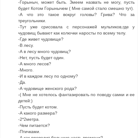
-Горыныч, может быть. Змеем назвать не могу, пусть
будет Котом Горынычем ( Мне самой стало смешно тут).
-А что это такое вокруг головы? Грива? Что за
треугольники.
-Тут уже срисовала с персонажей мультиков,где у
чудовищ бывают как колючки наросты по всему телу.
-Где живет чудовище?
-В лесу.
-А в лесу много чудовищ?
-Нет, пусть будет один.
-А много лесов?
-Много.
-И в каждом лесу по одному?
-Да.
-А чудовище женского рода?
-( Мне не хотелось фантазировать по поводу самки и ее
детей:)
-Пусть будет котом.
-А какого размера?
-2*2метра.
-Чем питается?
-Птичками.
-А как проводит большую часть времени?