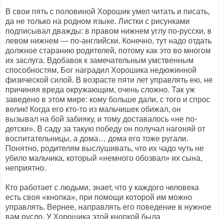
В свои пять с половиной Хорошик умел читать и писать,
да не только на родном языке. Листки с рисунками
подписывал дважды: в правом нижнем углу по-русски, в
левом нижнем — по-английски. Конечно, тут надо отдать
должное старанию родителей, потому как это во многом
их заслуга. Вдобавок к замечательным умственным
способностям, Бог наградил Хорошика недюжинной
физической силой. В возрасте пяти лет управлять ею, не
причиняя вреда окружающим, очень сложно. Так уж
заведено в этом мире: кому больше дали, с того и спрос
велик! Когда его кто-то из мальчишек обижал, он
вызывал на бой забияку, и тому доставалось «не по-
детски». В саду за такую победу он получал нагоняй от
воспитательницы, а дома… дома его тоже ругали.
Понятно, родителям выслушивать, что их чадо чуть не
убило мальчика, который «немного обозвал» их сына,
неприятно.
Кто работает с людьми, знает, что у каждого человека
есть своя «кнопка», при помощи которой им можно
управлять. Вернее, направлять его поведение в нужное
вам русло. У Хорошика этой кнопкой была