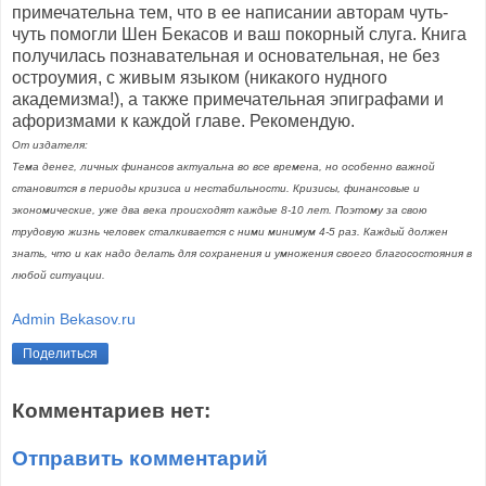
примечательна тем, что в ее написании авторам чуть-
чуть помогли Шен Бекасов и ваш покорный слуга. Книга
получилась познавательная и основательная, не без
остроумия, с живым языком (никакого нудного
академизма!), а также примечательная эпиграфами и
афоризмами к каждой главе. Рекомендую.
От издателя:
Тема денег, личных финансов актуальна во все времена, но особенно важной
становится в периоды кризиса и нестабильности.
Кризисы, финансовые и
экономические, уже два века происходят каждые 8-10 лет. Поэтому за свою
трудовую жизнь человек сталкивается с ними минимум 4-5 раз. Каждый должен
знать, что и как надо делать для сохранения и умножения своего благосостояния в
любой ситуации.
Admin Bekasov.ru
Поделиться
Комментариев нет:
Отправить комментарий