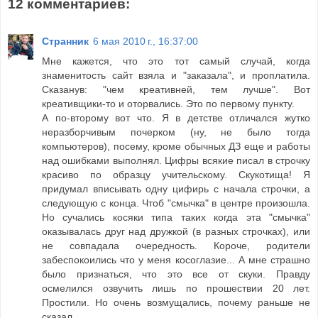
12 комментариев:
Странник
6 мая 2010 г., 16:37:00
Мне кажется, что это тот самый случай, когда
знаменитость сайт взяла и "заказала", и проплатила.
Сказанув: "чем креативней, тем лучше". Вот
креативщики-то и оторвались. Это по первому пункту.
А по-второму вот что. Я в детстве отличался жутко
неразборчивым почерком (ну, не было тогда
компьютеров), посему, кроме обычных ДЗ еще и работы
над ошибками выполнял. Цифры всякие писал в строчку
красиво по образцу учительскому. Скукотища! Я
придумал вписывать одну цифирь с начала строчки, а
следующую с конца. Чтоб "смычка" в центре произошла.
Но сучались косяки типа таких когда эта "смычка"
оказывалась друг над дружкой (в разных строчках), или
не совпадала очередность. Короче, родители
забеспокоились что у меня косоглазие... А мне страшно
было признаться, что это все от скуки. Правду
осмелился озвучить лишь по прошествии 20 лет.
Простили. Но очень возмущались, почему раньше не
сказал.