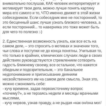
внимательно послушав, КАК человек интерпретирует и
мотивирует твои дела, можно лучше понять картину
мира его самого и то, ЧТО именно движет в этой жизни
собеседником. Если собеседник мне не посторонний, то
это бесценный шанс лучше узнать близкого человека, а
если посторонний... то наверняка это тоже может быть
для чего-то полезно :-)
2. Единственная возможность узнать, как все есть на
самом деле, – это спросить о мотивах и значении того,
чьи слова и поступки не до конца понятны. Учитывая то,
что только в крайних, клинических случаях люди в своих
действиях руководствуются стремлением сотворить
гадость ближнему своему, все остальное, что кажется
обидным и подозрительным, – это банальное
недопонимание и приписывание деяниям
несвойственного им на самом деле смысла. Зная это,
можно сэкономить себе:
- кучу времени, задав первоисточнику вопрос
«почему?», а не терзаясь недели и месяцы мрачными
мыслями,
- кучу нервов, узнав правду, а не рыдая «как он/она мог/