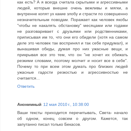
как есть? А я всегда считала скрытыми и агрессивными
людей, которые внешне очень вежливы и мягки, а
внутренне копят ух какие злобу и страсти по совершенно
незначительным поводам. Поражает как человек якобы
"чтобы не накалять обстановку" месяцами или годами
не разговаривает с друзьями или родственниками,
приписывая им то, что они его обидели (хотя на самом
деле это человек так воспринял и так себе придумал), и
вынашивая обиды, думая про них ужасные вещи, и
прикрывая все это тем, что он "не хочет их обижать
резкими словами, поэтому молчит и носит все в себе".
Почему то при всем этом думать про близких людей
ужасные гадости резкостью и агрессивностью не
считается...
Ответить
Анонимный
12 мая 2010 г., 10:38:00
Ваши тексты приходится перечитывать, Света- начало
об одном, конец совсем о другом. Кажется, так
запутанно писал только Бекасов.