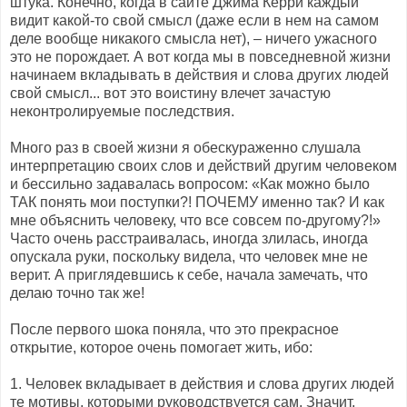
штука. Конечно, когда в сайте Джима Керри каждый
видит какой-то свой смысл (даже если в нем на самом
деле вообще никакого смысла нет), – ничего ужасного
это не порождает. А вот когда мы в повседневной жизни
начинаем вкладывать в действия и слова других людей
свой смысл... вот это воистину влечет зачастую
неконтролируемые последствия.
Много раз в своей жизни я обескураженно слушала
интерпретацию своих слов и действий другим человеком
и бессильно задавалась вопросом: «Как можно было
ТАК понять мои поступки?! ПОЧЕМУ именно так? И как
мне объяснить человеку, что все совсем по-другому?!»
Часто очень расстраивалась, иногда злилась, иногда
опускала руки, поскольку видела, что человек мне не
верит. А приглядевшись к себе, начала замечать, что
делаю точно так же!
После первого шока поняла, что это прекрасное
открытие, которое очень помогает жить, ибо:
1. Человек вкладывает в действия и слова других людей
те мотивы, которыми руководствуется сам. Значит,