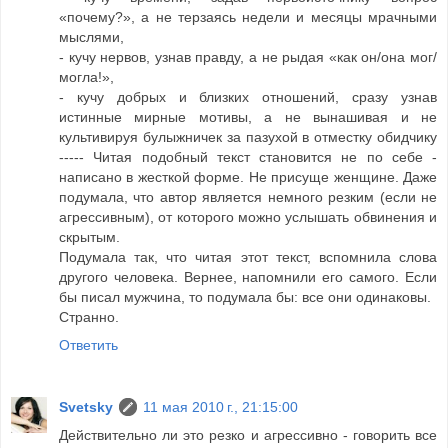
«почему?», а не терзаясь недели и месяцы мрачными
мыслями,
- кучу нервов, узнав правду, а не рыдая «как он/она мог/
могла!»,
- кучу добрых и близких отношений, сразу узнав
истинные мирные мотивы, а не вынашивая и не
культивируя булыжничек за пазухой в отместку обидчику
----- Читая подобный текст становится не по себе -
написано в жесткой форме. Не присуще женщине. Даже
подумала, что автор является немного резким (если не
агрессивным), от которого можно услышать обвинения и
скрытым.
Подумала так, что читая этот текст, вспомнила слова
другого человека. Вернее, напомнили его самого. Если
бы писал мужчина, то подумала бы: все они одинаковы.
Странно.
Ответить
Svetsky
11 мая 2010 г., 21:15:00
Действительно ли это резко и агрессивно - говорить все