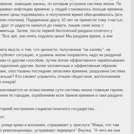
овеком, знающим законы, по которым устроена система жизни. По
страивал инфляцию времени: у людей становилось больше времени,
твенно цены поднимались и полученное время обесценивалось (все
вом платежа). Подаренные другу 10 лет не принесли тому счастья,
: друг от радости напился до смерти, лишив свою жену с
рмильца. Затем, после первой бесплатной раздачи отнятого у
 "Все зря, они опять подняли цены! Мы раздаем время, а они
вита мысль о том, что ценности, полученные "на халяву", не
угубляют ситуацию, и уровень жизни поправлять надо не раздачей
каким-то другим способом, путем более эффективного зарабатывания
ределения другим, более человечным и эффективным образом.
банк, опустошены последние запасники времени, разрушена система
 дальше? Кто сможет управлять отныне обществом, восполнением
е концов!
аканчивается не осмыслением сути системы жизни главным героем,
вием по городам, ограблением всех банков времени и таки раздачи
торией построения социалистического государства...
от:
 улице крики и волнения, спрашивает у прислуги "Маша, что там
то революционеры, устраивают переворот" Внучка: "А чего же они