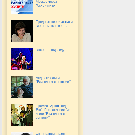
Москве через
Госуслуги.ру
Продолжение счастья и
где его можно взять
Roxette... годы идут...
Андрэ (из книги
"Благодаря и вопреки")
Премия "Эрнст энд
Янг". Послесловие (из
книги "Благодаря и
вопреки")
Фотографии "stand-