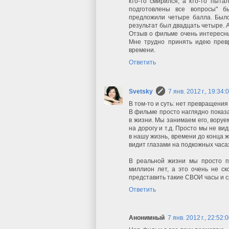
кто-то смирился, а кто-то пыта
подготовлены все вопросы" б
предложили четыре балла. Было
результат был двадцать четыре. А
Отзыв о фильме очень интересный,
Мне трудно принять идею превр
времени.
Ответить
Svetsky
7 янв. 2012 г., 19:34:
В том-то и суть: нет превращения
В фильме просто наглядно показа
в жизни. Мы занимаем его, воруем
на дорогу и т.д. Просто мы не ви
в нашу жизнь, времени до конца 
видит глазами на подкожных часа
В реальной жизни мы просто пр
миллион лет, а это очень не ск
представить такие СВОИ часы и ср
Ответить
Анонимный
7 янв. 2012 г., 22:52: