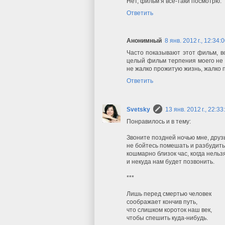
Нет, фильм я все-таки посмотрю.
Ответить
Анонимный
8 янв. 2012 г., 12:34:
Часто показывают этот фильм, во
целый фильм терпения моего не 
не жалко прожитую жизнь, жалко 
Ответить
Svetsky
13 янв. 2012 г., 22:33
Понравилось и в тему:
Звоните поздней ночью мне, друз
не бойтесь помешать и разбудить
кошмарно близок час, когда нельз
и некуда нам будет позвонить.
***
Лишь перед смертью человек
соображает кончив путь,
что слишком короток наш век,
чтобы спешить куда-нибудь.