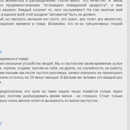
лся вклиниться в распределение. После моего "это нечестно" и "мною
ыл продемонстрирован "аттракцион невиданной щедрости", и мне
 решено: Каждый получит то, чего заслуживает! На том занятии мой
 в идеале всей этой раздачи "автоматов" быть не должно.
 но смотреть желания нет (хотя...кто знает...все течет, все меняется).
ащения времени в товар. Возможно, это из-за субъективных теорий
00
 времени в товар!
но реальное устройство вещей. Мы и так платим своим временем за все
, теряем, отдаем, тратим на себя, на других, на случайности, на работу,
дим глазами как после пустого разговора, ничего хорошего не принесшего
жизни осталось на 20 минут меньше. В фильме же человек это каждый раз
х.
едполагаем, что нули на таких наших часах появятся только через
оро, поэтому разбазаривать время жизни - не страшно. Стоит только
азу очень многое хочется вычеркнуть из жизни как пустое...
00