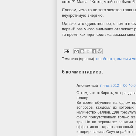
хотят?" Маша: "Хотят, чтобы не было б
Словом, чего-то не того захотел главны
неукротимую энергию.
Однако, это единственное, с чем я в 
первый раз много внимания отвлекает р
то время как идея фильма весьма много
Тематика (ярлыки):
кино/театр
,
мысли и м
6 комментариев:
Анонимный
7 янв. 2012 г., 00:40:
О том, что отбирать, что раздав
голову.
Во время обучения на одном пр
вопросов, каждому из которых
количество баллов. Для "резуль
факту присутствовали только ж
три. Но на первом же занятии 
эффективно: гарантированный
игнорировались. Случаи работы 