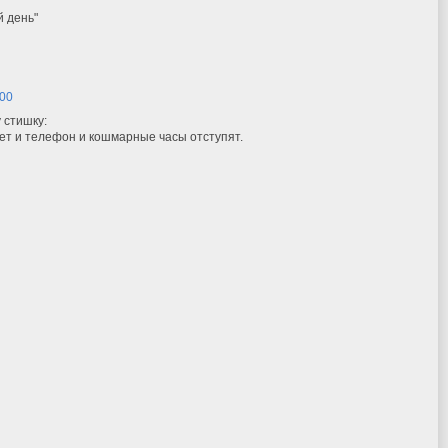
й день"
:00
 стишку:
нет и телефон и кошмарные часы отступят.