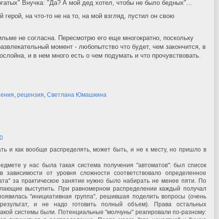
огатых" Внучка: "Да? А мой дед хотел, чтобы не было бедных"...
й герой, на что-то не на то, на мой взгляд, пустил он свою
фильме не согласна. Пересмотрю его еще многократно, поскольку
азвлекательный момент - любопытство что будет, чем закончится, в
слойна, и в нем много есть о чем подумать и что прочувствовать.
нения
,
рецензия
,
Светлана Юмашкина
00
ать и как вообще распределять, может быть, и не к месту, но пришло в
едмете у нас была такая система получения "автоматов": был список
 в зависимости от уровня сложности соответствовало определенное
тата" за практическое занятие нужно было набирать не менее пяти. По
елающие выступить. При равномерном распределении каждый получал
появилась "инициативная группа", решившая поделить вопросы (очень
 результат, и не надо готовить полный объем). Права остальных
такой системы были. Потенциальные "молчуны" реагировали по-разному: