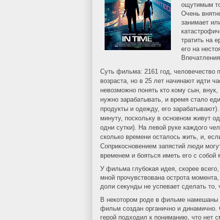
ощутимым то,
Очень внятно
занимает или
катастрофиче
тратить на е
его на несто
Впечатления
Суть фильма: 2161 год,
человечество п
возраста, но в 25 лет начинают идти ч
невозможно понять кто кому сын, внук
нужно зарабатывать, и время стало еди
продукты и одежду, его зарабатывают)
минуту, поскольку в основном живут о
одни сутки). На левой руке каждого ч
сколько времени осталось жить, и, есл
Соприкосновением запястий люди могут
временем и бояться иметь его с собой 
У фильма глубокая идея, скорее всего,
мной прочувствована острота момента, 
доли секунды не успевает сделать то, 
В некотором роде в фильме намешаны
фильм создан органично и динамично. 
герой подходил к пониманию, что нет с