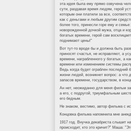
эта идея была ему прямо озвучена чел
сути, раздавая время людям, герой у
которым они платили за все, соответс
как с деньгами и любым другим средст
более того, принесли горе ему и семье
новорожденной дочкой мужа, отца и ко
богатых времени, герой сам восклицает
поднимают цены!"
Вот тут-то вроде бы и должна быть раз
приносят счастья, не исправляют, а ус
времени, награбленного у богатых, а 
времени или изменением системы расп
Ведь когда будет ограблен последний 
жизни людей, возникнет вопрос: а что
запасов времени, государством, в конц
Ан нет, неожиданно для меня фильм з
а его, с подругой, триумфальным шест
его бедным.
Не знаком, вестимо, автор фильма с ис
Концовка фильма напомнила мне анекд
1917 год. Внучка декабриста слышит на
происходит, кто это кричит?" Маша: "Э