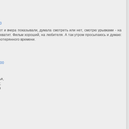
00
т и вчера показывали, думала смотреть или нет, смотрю урывками - на
хватит. Фильм хороший, на любителя. А так утром просыпаюсь и думаю:
потерянного времени.
:00
ья,
;
я