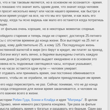
 что и так таковым является, но в основном не осознается - время.
 показано что значит жить одним днем, что значит когда человек
 просит несколько минут или часов нашего времени, как быстро и
ски время уходит на все, на что мы его тратим, и как жаль его
рунду, когда ты ясно видишь как мало его останется когда потратишь
ящее.
 от фильма очень хорошие, но в некоторых моментах спорные.
обедило старение и теперь люди не стареют, достигнув 25-летнего
асы с отсчетом времени до конца жизни. Все выглядят на 25 лет и
, дед, кому действительно 25, а кому 125. Последующую жизнь
нственной валютой в мире (его берут в кредит, им платят за проезд,
. Богачи могут жить вечно, а бедняки вынуждены считать каждую
дним днем (за работу время выдают ежедневно и в основном это
еловека есть подкожные светящиеся часы, которые указывают,
и на часах остаются одни нули — человек умирает.
 отдавать или принимать время, они постоянно обмениваются
много, чтобы их не ограбили, не забрали принадлежащее им время.
 его надо пересмотреть не раз. Сейчас понимаю, что не до конца
когда отведенное для жизни время заканчивается, и человек на
что важнее всего в жизни.
 истории
Робин Гуда
,
Бонни и Клайда
и идея
"Матрицы"
. В целом
Однако, меня немного расстроила концовка. Три раза за фильм
мысла забирать время у богатых и раздавать его бедным. Один раз