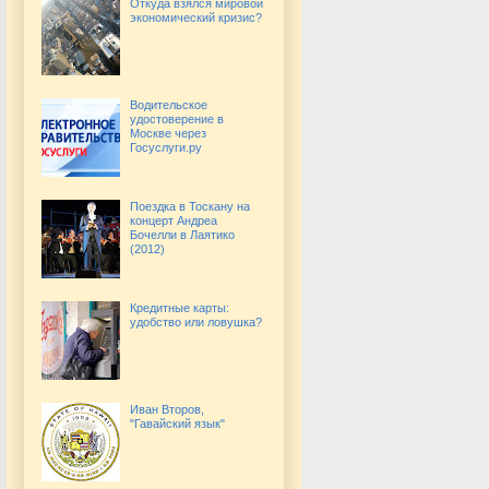
Откуда взялся мировой
экономический кризис?
Водительское
удостоверение в
Москве через
Госуслуги.ру
Поездка в Тоскану на
концерт Андреа
Бочелли в Лаятико
(2012)
Кредитные карты:
удобство или ловушка?
Иван Второв,
"Гавайский язык"