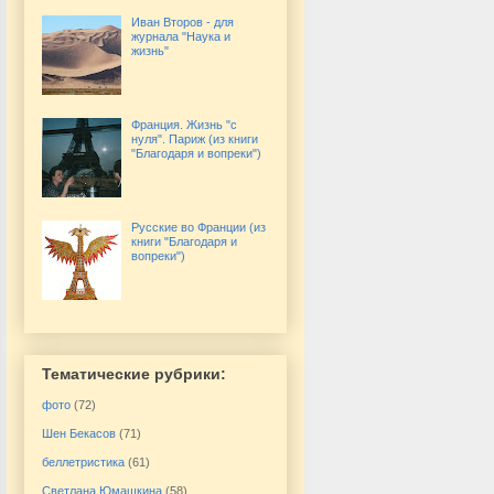
Иван Второв - для
журнала "Наука и
жизнь"
Франция. Жизнь "с
нуля". Париж (из книги
"Благодаря и вопреки")
Русские во Франции (из
книги "Благодаря и
вопреки")
Тематические рубрики:
фото
(72)
Шен Бекасов
(71)
беллетристика
(61)
Светлана Юмашкина
(58)