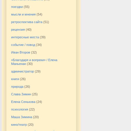
поездки
(55)
мысли и мнения
(54)
ретроспектива сайта
(51)
рецензия
(40)
интересные места
(39)
событие / повод
(34)
Иван Второв
(32)
«Благодаря и вопреки» / Елена
Маньенан
(30)
администратор
(29)
книги
(26)
природа
(26)
Слава Зимин
(25)
Елена Сенькова
(24)
психология
(22)
Маша Зимина
(20)
кино/театр
(20)