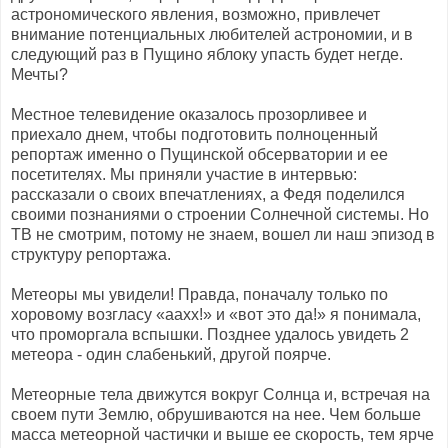
астрономического явления, возможно, привлечет
внимание потенциальных любителей астрономии, и в
следующий раз в Пущино яблоку упасть будет негде.
Мечты?
Местное телевидение оказалось прозорливее и
приехало днем, чтобы подготовить полноценный
репортаж именно о Пущинской обсерватории и ее
посетителях. Мы приняли участие в интервью:
рассказали о своих впечатлениях, а Федя поделился
своими познаниями о строении Солнечной системы. Но
ТВ не смотрим, потому не знаем, вошел ли наш эпизод в
структуру репортажа.
Метеоры мы увидели! Правда, поначалу только по
хоровому возгласу «аахх!» и «вот это да!» я понимала,
что проморгала вспышки. Позднее удалось увидеть 2
метеора - один слабенький, другой поярче.
Метеорные тела движутся вокруг Солнца и, встречая на
своем пути Землю, обрушиваются на нее. Чем больше
масса метеорной частички и выше ее скорость, тем ярче