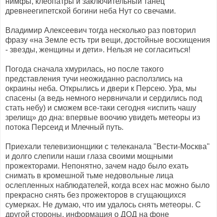
нимфы, клеопатры и заключительный танец
древнеегипетской богини неба Нут со свечами.
Владимир Алексеевич тогда несколько раз повторил
фразу «на Земле есть три вещи, достойные восхищения
- звезды, женщины и дети». Нельзя не согласиться!
Погода сначала хмурилась, но после такого
представления тучи неожиданно расползлись на
окраины неба. Открылись и двери к Персею. Ура, мы
спасены (а ведь немного нервничали и сердились под
стать небу) и сможем все-таки сегодня «испить чашу
зрелищ» до дна: впервые воочию увидеть метеоры из
потока Персеид и Млечный путь.
Приехали телевизионщики с телеканала "Вести-Москва"
и долго слепили наши глаза своими мощными
прожекторами. Непонятно, зачем надо было ехать
снимать в кромешной тьме недовольные лица
ослепленных наблюдателей, когда всех нас можно было
прекрасно снять без прожекторов в сгущающихся
сумерках. Не думаю, что им удалось снять метеоры. С
другой стороны, информация о ДОД на фоне