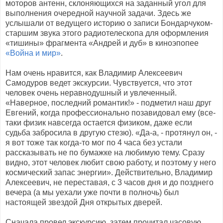
моторов антенн, склоняющихся на заданный угол для
выполнения очередной научной задачи. Здесь же
услышали от ведущего историю о записи Бондарчуком-
старшим звука этого радиотелескопа для оформления
«тишины» фрагмента «Андрей и дуб» в киноэпопее
«Война и мир»
.
Нам очень нравится, как Владимир Алексеевич
Самодуров ведет экскурсии. Чувствуется, что этот
человек очень неравнодушный и увлеченный.
«Наверное, последний романтик!» - подметил наш друг
Евгений, когда профессионально позавидовал ему (все-
таки физик навсегда остается физиком, даже если
судьба забросила в другую стезю). «Да-а, - протянул он, -
я вот тоже так когда-то мог по 4 часа без устали
рассказывать не по бумажке на любимую тему. Сразу
видно, этот человек любит свою работу, и поэтому у него
космический запас энергии». Действительно, Владимир
Алексеевич, не переставая, с 3 часов дня и до позднего
вечера (а мы уехали уже почти в полночь) был
настоящей звездой Дня открытых дверей.
Сначала провел экскурсию, затем прочитал часовую