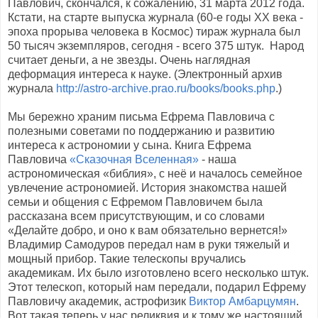
Павлович, скончался, к сожалению, 31 марта 2012 года.
Кстати, на старте выпуска журнала (60-е годы XX века -
эпоха прорыва человека в Космос) тираж журнала был
50 тысяч экземпляров, сегодня - всего 375 штук. Народ
считает деньги, а не звезды. Очень наглядная
деформация интереса к науке. (Электронный архив
журнала
http://astro-archive.prao.ru/books/books.php
.)
Мы бережно храним письма Ефрема Павловича с
полезными советами по поддержанию и развитию
интереса к астрономии у сына. Книга Ефрема
Павловича
«Сказочная Вселенная»
- наша
астрономическая «библия», с неё и началось семейное
увлечение астрономией. История знакомства нашей
семьи и общения с Ефремом Павловичем была
рассказана всем присутствующим, и со словами
«Делайте добро, и оно к вам обязательно вернется!»
Владимир Самодуров передал нам в руки тяжелый и
мощный прибор. Такие телескопы вручались
академикам. Их было изготовлено всего несколько штук.
Этот телескоп, который нам передали, подарил Ефрему
Павловичу академик, астрофизик
Виктор Амбарцумян
.
Вот такая теперь у нас реликвия и к тому же настоящий