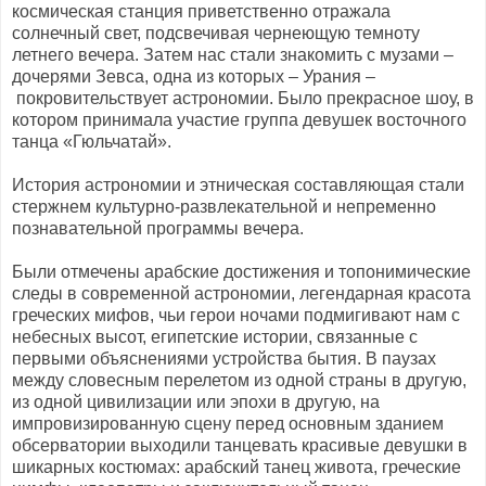
космическая станция приветственно отражала
солнечный свет, подсвечивая чернеющую темноту
летнего вечера. Затем нас стали знакомить с музами –
дочерями Зевса, одна из которых – Урания –
покровительствует астрономии. Было прекрасное шоу, в
котором принимала участие группа девушек восточного
танца «Гюльчатай».
История астрономии и этническая составляющая стали
стержнем культурно-развлекательной и непременно
познавательной программы вечера.
Были отмечены арабские достижения и топонимические
следы в современной астрономии, легендарная красота
греческих мифов, чьи герои ночами подмигивают нам с
небесных высот, египетские истории, связанные с
первыми объяснениями устройства бытия. В паузах
между словесным перелетом из одной страны в другую,
из одной цивилизации или эпохи в другую, на
импровизированную сцену перед основным зданием
обсерватории выходили танцевать красивые девушки в
шикарных костюмах: арабский танец живота, греческие