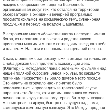
лекцию о современном видении Вселенной,
организовывал досуг тех, кто остался на территории
обсерватории в ожидании вечерней программы:
просмотр фильмов на космическую тему, сувенирная
продукция и перекус на воздухе шашлыком.
В астрономии много «божественного» наследия: имена
богов, их наложниц, отпрысков и родственников
присвоены многим и многим созвездиям звездного неба
и планетам. На этом и основывался сценарий вечера.
К нам, стоявшим с запрокинутыми в ожидании головами,
с неба должен был прилететь всемогущий Зевс
(Юпитер). С мотодельтоплана с зелеными крыльями над
нашей поляной сбросили Зевса, но, увы, по каким-то
причинам «божество» выбрало другое место посадки.
Это ничуть не огорчило нас - приятно было
поволноваться и проследить за траекторией спуска
парашютиста-Зевса, хотя детям наверняка хотелось
лично пожать руку отважному герою. Зато чуть позднее
мы смотрели на яркую, быстро плывущую над нами,
светящуюся желтоватую «звезду». Это Международная