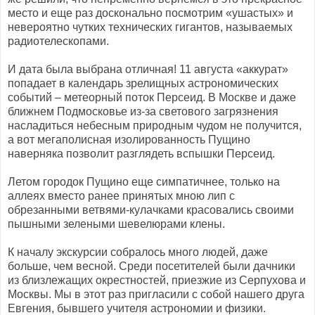
место и еще раз досконально посмотрим «ушастых» и
невероятно чутких технических гигантов, называемых
радиотелескопами.
И дата была выбрана отличная! 11 августа «аккурат»
попадает в календарь зрелищных астрономических
событий – метеорный поток Персеид. В Москве и даже
ближнем Подмосковье из-за светового загрязнения
насладиться небесным природным чудом не получится,
а вот мегаполисная изолированность Пущино
наверняка позволит разглядеть вспышки Персеид.
Летом городок Пущино еще симпатичнее, только на
аллеях вместо ранее принятых мною лип с
обрезанными ветвями-кулачками красовались своими
пышными зелеными шевелюрами клены.
К началу экскурсии собралось много людей, даже
больше, чем весной. Среди посетителей были дачники
из близлежащих окрестностей, приезжие из Серпухова и
Москвы. Мы в этот раз пригласили с собой нашего друга
Евгения, бывшего учителя астрономии и физики.