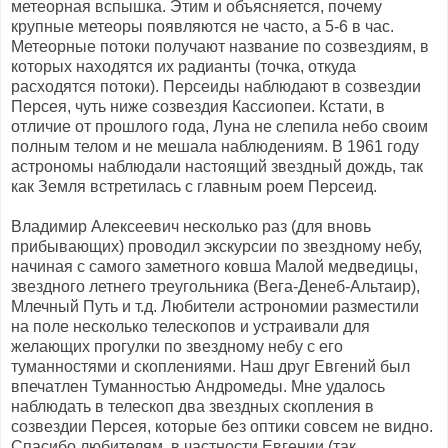
метеорная вспышка. Этим и объясняется, почему
крупные метеоры появляются не часто, а 5-6 в час.
Метеорные потоки получают название по созвездиям, в
которых находятся их радианты (точка, откуда
расходятся потоки). Персеиды наблюдают в созвездии
Персея, чуть ниже созвездия Кассиопеи. Кстати, в
отличие от прошлого года, Луна не слепила небо своим
полным телом и не мешала наблюдениям. В 1961 году
астрономы наблюдали настоящий звездный дождь, так
как Земля встретилась с главным роем Персеид.
Владимир Алексеевич несколько раз (для вновь
прибывающих) проводил экскурсии по звездному небу,
начиная с самого заметного ковша Малой медведицы,
звездного летнего треугольника (Вега-Денеб-Альтаир),
Млечный Путь и т.д. Любители астрономии разместили
на поле несколько телескопов и устраивали для
желающих прогулки по звездному небу с его
туманностями и скоплениями. Наш друг Евгений был
впечатлен Туманностью Андромеды. Мне удалось
наблюдать в телескоп два звездных скопления в
созвездии Персея, которые без оптики совсем не видно.
Спасибо любителям, в частности Евгении (так