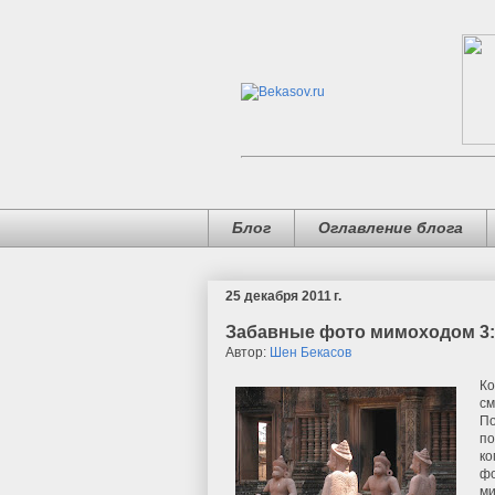
Блог
Оглавление блога
25 декабря 2011 г.
Забавные фото мимоходом 3
Автор:
Шен Бекасов
Ко
см
По
по
ко
фо
ми