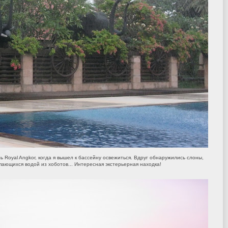
ь Royal Angkor, когда я вышел к бассейну освежиться. Вдруг обнаружились слоны,
пающихся водой из хоботов... Интересная экстерьерная находка!