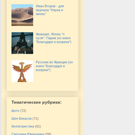
Иван Второв - для
журнала "Наука и
жизнь"
Франция. Жизнь "с
нуля". Париж (из книги
"Благодаря и вопреки")
Русские во Франции (из
книги "Благодаря и
вопреки")
Тематические рубрики:
фото
(72)
Шен Бекасов
(71)
беллетристика
(61)
Светлана Юмашкина
(58)