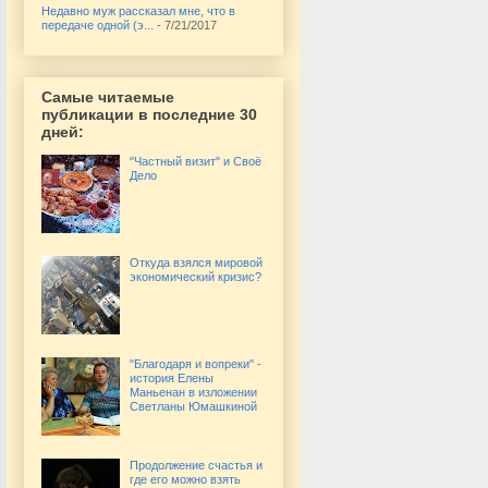
Недавно муж рассказал мне, что в
передаче одной (э...
- 7/21/2017
Самые читаемые
публикации в последние 30
дней:
"Частный визит" и Своё
Дело
Откуда взялся мировой
экономический кризис?
"Благодаря и вопреки" -
история Елены
Маньенан в изложении
Светланы Юмашкиной
Продолжение счастья и
где его можно взять