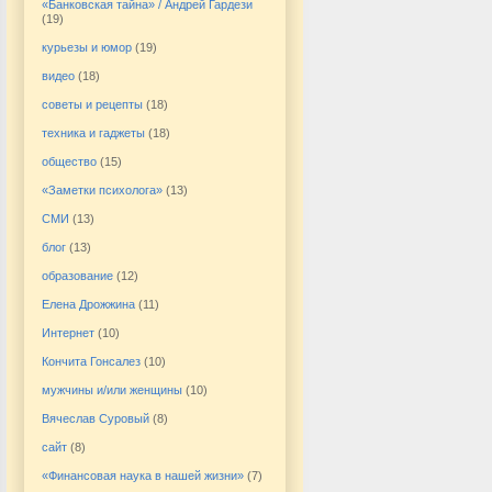
«Банковская тайна» / Андрей Гардези
(19)
курьезы и юмор
(19)
видео
(18)
советы и рецепты
(18)
техника и гаджеты
(18)
общество
(15)
«Заметки психолога»
(13)
СМИ
(13)
блог
(13)
образование
(12)
Елена Дрожжина
(11)
Интернет
(10)
Кончита Гонсалез
(10)
мужчины и/или женщины
(10)
Вячеслав Суровый
(8)
сайт
(8)
«Финансовая наука в нашей жизни»
(7)