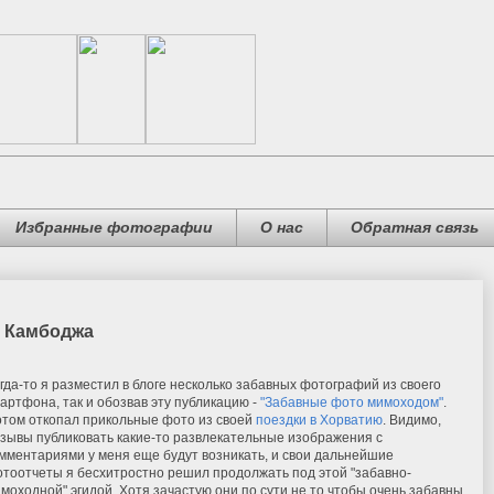
Избранные фотографии
О нас
Обратная связь
: Камбоджа
гда-то я разместил в блоге несколько забавных фотографий из своего
артфона, так и обозвав эту публикацию -
"Забавные фото мимоходом"
.
том откопал прикольные фото из своей
поездки в Хорватию
. Видимо,
зывы публиковать какие-то развлекательные изображения с
мментариями у меня еще будут возникать, и свои дальнейшие
тоотчеты я бесхитростно решил продолжать под этой "забавно-
моходной" эгидой. Хотя зачастую они по сути не то чтобы очень забавны