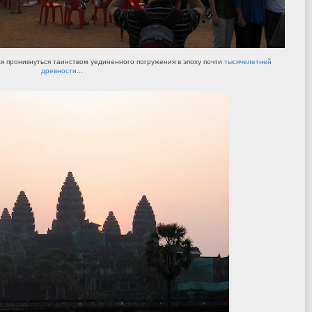
я проникнуться таинством уединенного погружения в эпоху почти
тысячелетней
древности
...