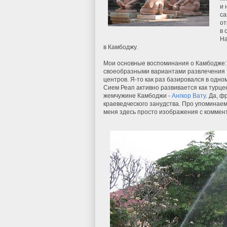
и 
са
от
в 
На
в Камбоджу.
Мои основные воспоминания о Камбодже
своеобразными вариантами развлечения т
центров. Я-то как раз базировался в одно
Сием Реап активно развивается как турце
жемчужине Камбоджи -
Ангкор Вату
. Да, ф
краеведческого занудства. Про упоминаем
меня здесь просто изображения с коммент