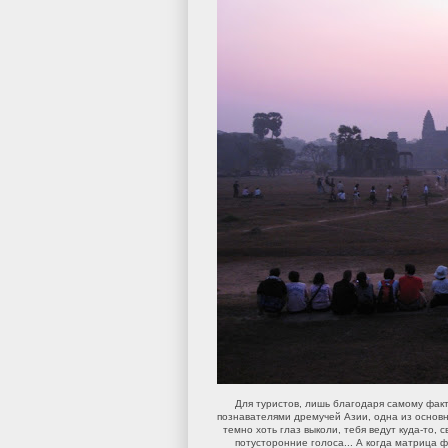
Для туристов, лишь благодаря самому фак
познавателями дремучей Азии, одна из основны
темно хоть глаз выколи, тебя ведут куда-то,
потусторонние голоса... А когда матрица 