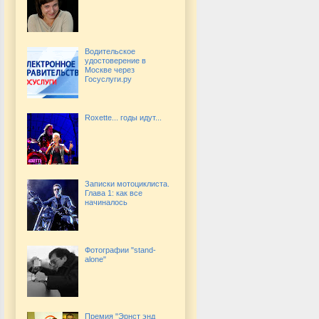
Водительское
удостоверение в
Москве через
Госуслуги.ру
Roxette... годы идут...
Записки мотоциклиста.
Глава 1: как все
начиналось
Фотографии "stand-
alone"
Премия "Эрнст энд