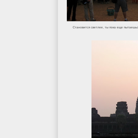
Становится светлее, ты пока еще пытаешьс