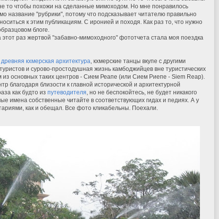
не то чтобы похожи на сделанные мимоходом. Но мне понравилось
мо название "рубрики", потому что подсказывает читателю правильно
носиться к этим публикациям. С иронией и походя. Как раз то, что нужно
образцовом блоге.
 этот раз жертвой "забавно-мимоходного" фототчета стала моя поездка
:
древняя кхмерская архитектура
, кхмерские танцы вкупе с другими
уристов и сурово-простодушная жизнь камбоджийцев вне туристических
м из основных таких центров - Сием Реапе (или Сием Риепе - Siem Reap).
нтр благодаря близости к главной исторической и архитектурной
раза как будто из
путеводителя
, но не беспокойтесь, не будет никакого
ые имена собственные читайте в соответствующих гидах и педиях. А у
ариями, как и обещал. Все фото кликабельны. Поехали.