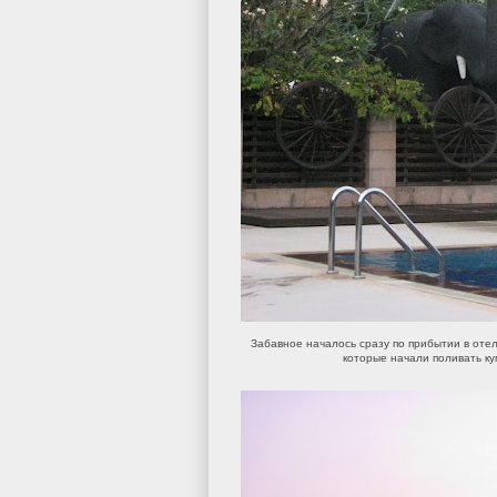
Забавное началось сразу по прибытии в отел
которые начали поливать ку