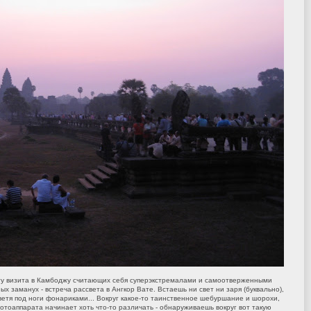
ту визита в Камбоджу считающих себя суперэкстремалами и самоотверженными
х заманух - встреча рассвета в Ангкор Вате. Встаешь ни свет ни заря (буквально),
 светя под ноги фонариками... Вокруг какое-то таинственное шебуршание и шорохи,
фотоаппарата начинает хоть что-то различать - обнаруживаешь вокруг вот такую