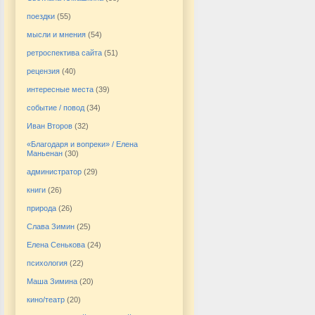
поездки
(55)
мысли и мнения
(54)
ретроспектива сайта
(51)
рецензия
(40)
интересные места
(39)
событие / повод
(34)
Иван Второв
(32)
«Благодаря и вопреки» / Елена
Маньенан
(30)
администратор
(29)
книги
(26)
природа
(26)
Слава Зимин
(25)
Елена Сенькова
(24)
психология
(22)
Маша Зимина
(20)
кино/театр
(20)