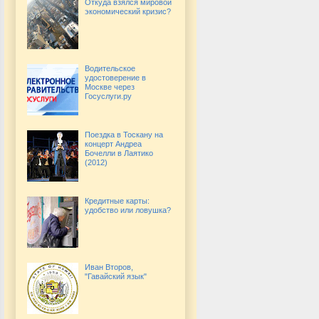
Откуда взялся мировой
экономический кризис?
Водительское
удостоверение в
Москве через
Госуслуги.ру
Поездка в Тоскану на
концерт Андреа
Бочелли в Лаятико
(2012)
Кредитные карты:
удобство или ловушка?
Иван Второв,
"Гавайский язык"