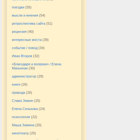
поездки
(55)
мысли и мнения
(54)
ретроспектива сайта
(51)
рецензия
(40)
интересные места
(39)
событие / повод
(34)
Иван Второв
(32)
«Благодаря и вопреки» / Елена
Маньенан
(30)
администратор
(29)
книги
(26)
природа
(26)
Слава Зимин
(25)
Елена Сенькова
(24)
психология
(22)
Маша Зимина
(20)
кино/театр
(20)