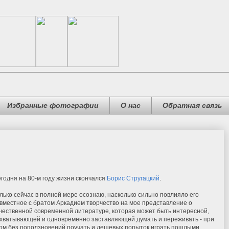
Избранные фотографии
О нас
Обратная связь
годня на 80-м году жизни скончался
Борис Стругацкий
.
лько сейчас в полной мере осознаю, насколько сильно повлияло его
вместное с братом Аркадием творчество на мое представление о
чественной современной литературе, которая может быть интересной,
хватывающей и одновременно заставляющей думать и переживать - при
ом без поползновений поучать и дешевых попыток играть пошлыми