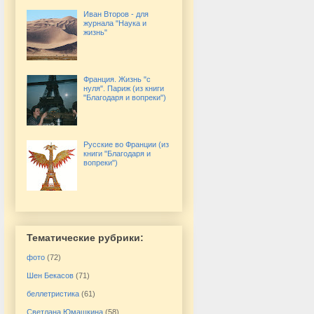
Иван Второв - для
журнала "Наука и
жизнь"
Франция. Жизнь "с
нуля". Париж (из книги
"Благодаря и вопреки")
Русские во Франции (из
книги "Благодаря и
вопреки")
Тематические рубрики:
фото
(72)
Шен Бекасов
(71)
беллетристика
(61)
Светлана Юмашкина
(58)