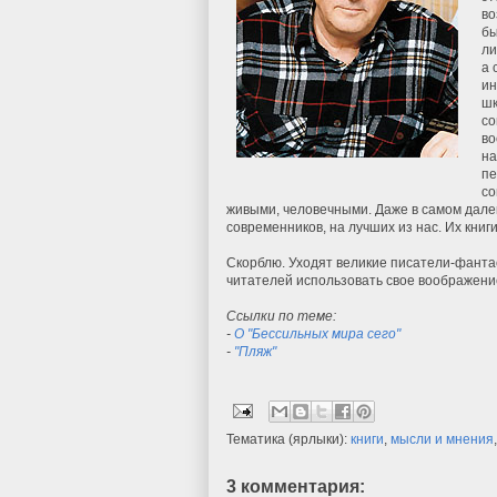
во
бы
ли
а 
ин
шк
со
во
на
пе
со
живыми, человечными. Даже в самом дале
современников, на лучших из нас. Их кни
Скорблю. Уходят великие писатели-фантас
читателей использовать свое воображение
Ссылки по теме:
-
О "Бессильных мира сего"
-
"Пляж"
Тематика (ярлыки):
книги
,
мысли и мнения
3 комментария: