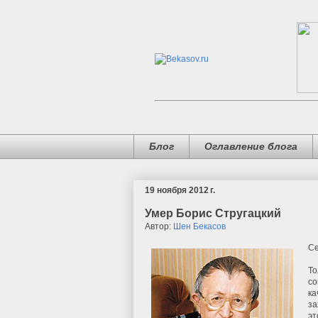
Блог
Оглавление блога
19 ноября 2012 г.
Умер Борис Стругацкий
Автор:
Шен Бекасов
Се
То
со
ка
за
эт