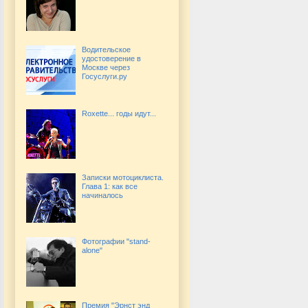
Водительское
удостоверение в
Москве через
Госуслуги.ру
Roxette... годы идут...
Записки мотоциклиста.
Глава 1: как все
начиналось
Фотографии "stand-
alone"
Премия "Эрнст энд