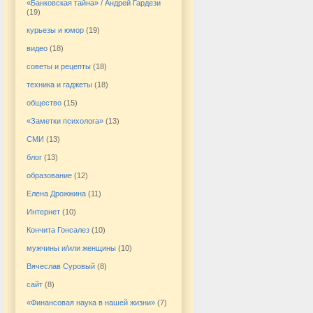
«Банковская тайна» / Андрей Гардези
(19)
курьезы и юмор
(19)
видео
(18)
советы и рецепты
(18)
техника и гаджеты
(18)
общество
(15)
«Заметки психолога»
(13)
СМИ
(13)
блог
(13)
образование
(12)
Елена Дрожжина
(11)
Интернет
(10)
Кончита Гонсалез
(10)
мужчины и/или женщины
(10)
Вячеслав Суровый
(8)
сайт
(8)
«Финансовая наука в нашей жизни»
(7)