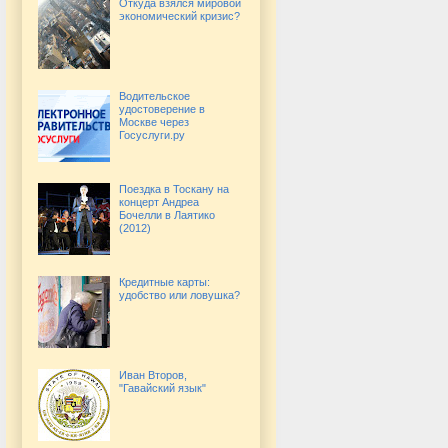
Откуда взялся мировой
экономический кризис?
Водительское
удостоверение в
Москве через
Госуслуги.ру
Поездка в Тоскану на
концерт Андреа
Бочелли в Лаятико
(2012)
Кредитные карты:
удобство или ловушка?
Иван Второв,
"Гавайский язык"