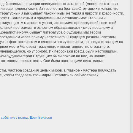
здействиями на эмоции неискушенных читателей (многие из которых
ли еще подростками). Из творчества братьев Стругацких я узнал, что
тературный язык бывает лаконичным, не теряя в яркости и красочности,
сюжет - компактным и продуманным, оставаясь масштабным и
тригующим. А главное: я узнал, что помимо произведений советской
ольной программы, в основном обращавшихся к миру прошлому и
цреалистичному, бывает литература о будущем, мастерски
ссозданном через призму настоящего. О будущем разном - светлом
учно-фантастическом и сложном антиутопичном, но всегда ставящем на
рвое место Человека - разумного и воспитанного, но страстного,
мневающегося, но упорного. Их персонажи всегда были настоящими,
ком будущем герои Стругацких были похожи на нас, на наших
ги хотелось перечитывать. Они были настоящими писателями.
ты, мастера создания целых миров, а главное - мастера побуждать
, чтобы создавать свои миры. Остались ли сейчас такие?
,
событие / повод
,
Шен Бекасов