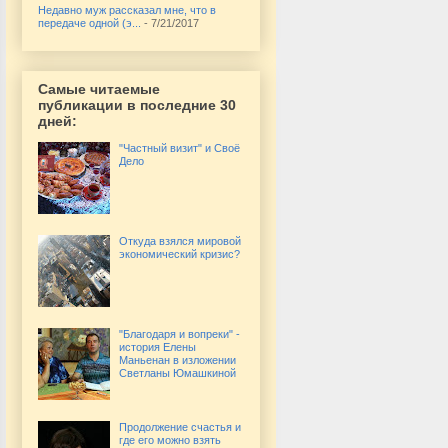
Недавно муж рассказал мне, что в
передаче одной (э...
- 7/21/2017
Самые читаемые
публикации в последние 30
дней:
"Частный визит" и Своё
Дело
Откуда взялся мировой
экономический кризис?
"Благодаря и вопреки" -
история Елены
Маньенан в изложении
Светланы Юмашкиной
Продолжение счастья и
где его можно взять