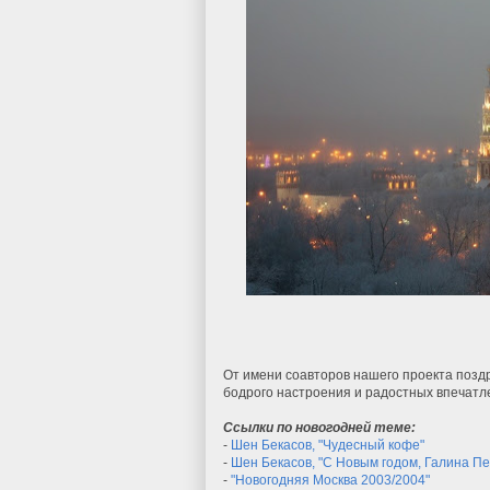
От имени соавторов нашего проекта позд
бодрого настроения и радостных впечатле
Ссылки по новогодней теме:
-
Шен Бекасов, "Чудесный кофе"
-
Шен Бекасов, "С Новым годом, Галина Пе
-
"Новогодняя Москва 2003/2004"