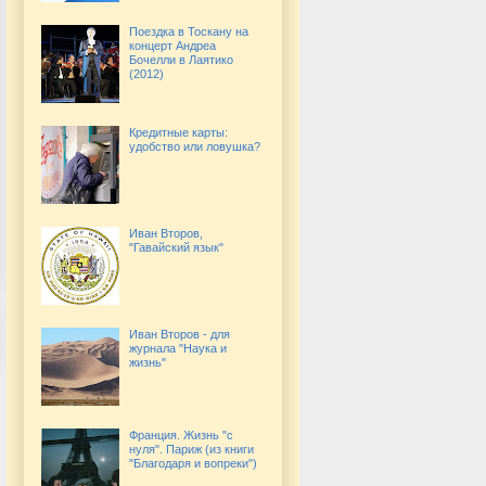
Поездка в Тоскану на
концерт Андреа
Бочелли в Лаятико
(2012)
Кредитные карты:
удобство или ловушка?
Иван Второв,
"Гавайский язык"
Иван Второв - для
журнала "Наука и
жизнь"
Франция. Жизнь "с
нуля". Париж (из книги
"Благодаря и вопреки")