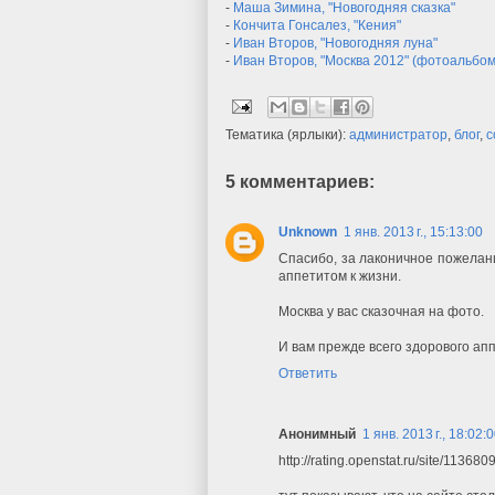
-
Маша Зимина, "Новогодняя сказка"
-
Кончита Гонсалез, "Кения"
-
Иван Второв, "Новогодняя луна"
-
Иван Второв, "Москва 2012" (фотоальбом
Тематика (ярлыки):
администратор
,
блог
,
с
5 комментариев:
Unknown
1 янв. 2013 г., 15:13:00
Спасибо, за лаконичное пожелани
аппетитом к жизни.
Москва у вас сказочная на фото.
И вам прежде всего здорового апп
Ответить
Анонимный
1 янв. 2013 г., 18:02:
http://rating.openstat.ru/site/113680