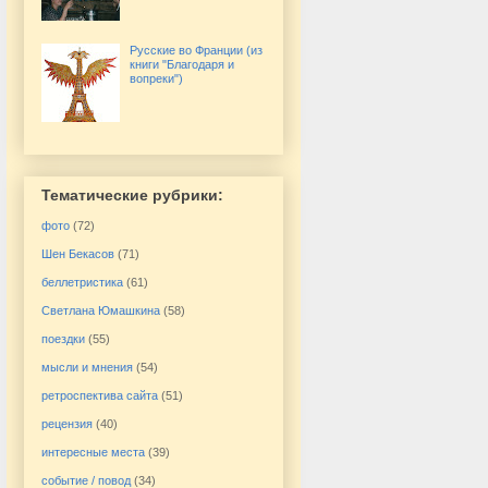
Русские во Франции (из
книги "Благодаря и
вопреки")
Тематические рубрики:
фото
(72)
Шен Бекасов
(71)
беллетристика
(61)
Светлана Юмашкина
(58)
поездки
(55)
мысли и мнения
(54)
ретроспектива сайта
(51)
рецензия
(40)
интересные места
(39)
событие / повод
(34)