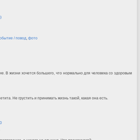
)
обытие / повод
,
фото
е. В жизни хочется большего, что нормально для человека со здоровым
етита. Не грустить и принимать жизнь такой, какая она есть.
00
9