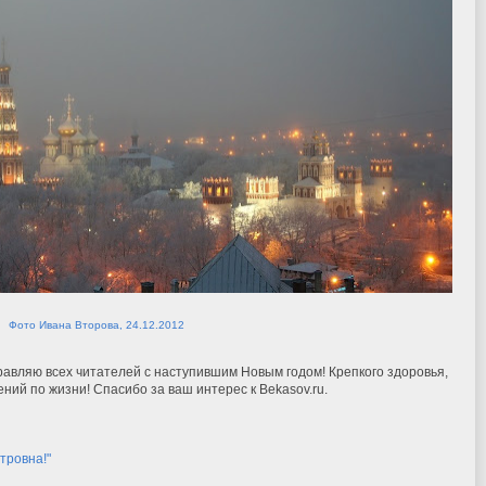
Фото Ивана Второва, 24.12.2012
равляю всех читателей с наступившим Новым годом! Крепкого здоровья,
ний по жизни! Спасибо за ваш интерес к Bekasov.ru.
тровна!"