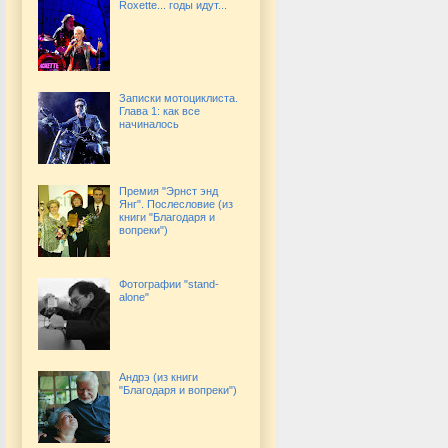
Roxette... годы идут...
Записки мотоциклиста.
Глава 1: как все
начиналось
Премия "Эрнст энд
Янг". Послесловие (из
книги "Благодаря и
вопреки")
Фотографии "stand-
alone"
Андрэ (из книги
"Благодаря и вопреки")