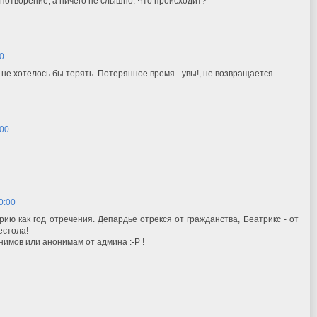
лпотворение, а ничего не слышно. Что происходит?
00
 не хотелось бы терять. Потерянное время - увы!, не возвращается.
:00
40:00
рию как год отречения. Депардье отрекся от гражданства, Беатрикс - от
естола!
нимов или анонимам от админа :-Р !